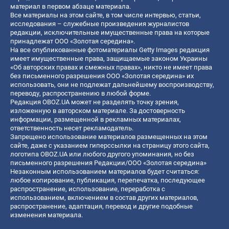
материал в первом абзаце материала.
Все материалы на этом сайте, в том числе интервью, статьи,
исследования – служебные произведения журналистов
редакции, исключительные имущественные права на которые
принадлежат ООО «Золотая середина».
На все опубликованные фотоматериалы Getty Images редакция
имеет имущественные права, защищаемые законом Украины
«Об авторских правах и смежных правах», никто не имеет права
без письменного разрешения ООО «Золотая середина» их
использовать, они не подлежат дальнейшему воспроизводству,
переводу, распространению в любой форме.
Редакция OBOZ.UA может не разделять точку зрения,
изложенную в авторском материале. За достоверность
информации, размещенной в рекламных материалах,
ответственность несет рекламодатель.
Запрещено использование материалов размещенных на этом
сайте, даже с указанием гиперссылки на страницу этого сайта,
логотипа OBOZ.UA или любого другого упоминания, но без
письменного разрешения Редакции/ООО «Золотая середина»
Незаконным использованием материалов будет считаться:
любое копирование, публикация, перепечатка, последующее
распространение, использование, переработка с
использованием, включением в состав других материалов,
распространение, адаптация, перевод и другие подобные
изменения материала.