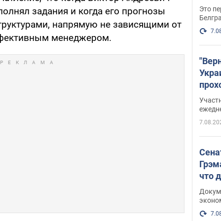
Это пе
олнял задания и когда его прогнозы
Белгр
труктурами, напрямую не зависящими от
7.0
эффективным менеджером.
"Вер
Укра
прох
плак
Участ
ежедн
7.08.20
Сена
Грэм
что 
Докум
эконо
7.0