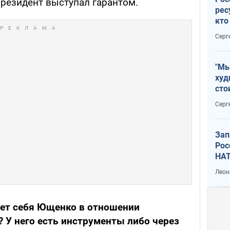
президент выступал гарантом.
рес
кто
дик
Серг
"Мы
худ
сто
отч
Серг
рак
Зап
Рос
НАТ
Леон
едет себя Ющенко в отношении
 У него есть инструменты либо через