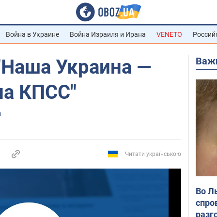
Война в Украине
Война Израиля и Ирана
VENETO
Россий
Важ
"Наша Украина —
на КПСС"
и
Читати українською
Во Л
спро
разг