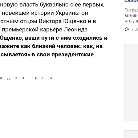
сало
новую власть буквально с ее первых,
оско
Сотру
В новейшей истории Украины он
посл
внешн
естным отцом Виктора Ющенко и в
что у 
разг
о премьерской карьере Леонида
Фото
7.0
Ющенко, ваши пути с ним сходились и
кажите как близкий человек: как, на
исывается» в свои президентские
идео дня