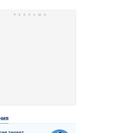
ения
сия теряет