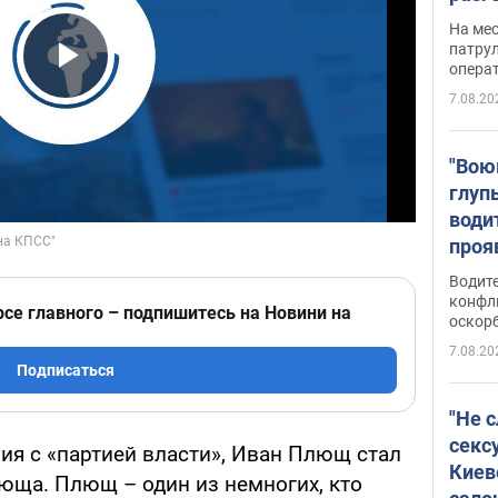
марш
На ме
адми
патрул
опера
Виде
Play Video
7.08.20
"Вою
глуп
води
проя
укра
Водите
попла
конфл
рсе главного – подпишитесь на Новини на
оскорб
Виде
7.08.20
Подписаться
"Не 
секс
ия с «партией власти», Иван Плющ стал
Киев
люща. Плющ – один из немногих, кто