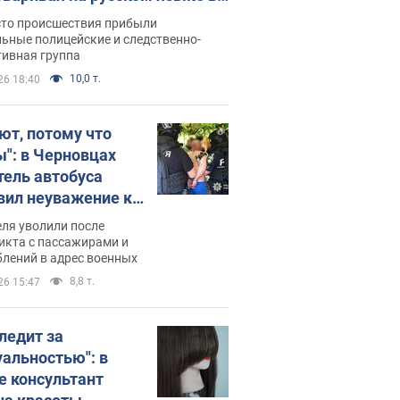
рутке: полиция составила
сто происшествия прибыли
нистративный протокол.
ьные полицейские и следственно-
тивная группа
о
10,0 т.
26 18:40
ют, потому что
ы": в Черновцах
тель автобуса
вил неуважение к
инским военным и
ля уволили после
тился за это.
икта с пассажирами и
лений в адрес военных
о
8,8 т.
26 15:47
следит за
уальностью": в
е консультант