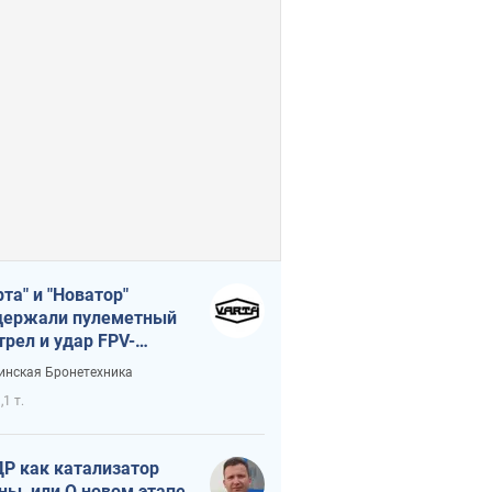
рта" и "Новатор"
ержали пулеметный
трел и удар FPV-
на, сохранив жизнь
инская Бронетехника
церу ВСУ
,1 т.
Р как катализатор
ны, или О новом этапе