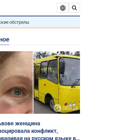
ские обстрелы
ное
ьвове женщина
воцировала конфликт,
оваривая на русском языке в