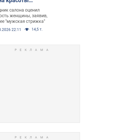
на красоты
рбил женщину
дник салона оценил
е химиотерапии,
ость женщины, заявив,
нее "мужская стрижка"
орелся скандал.
14,5 т.
8.2026 22:11