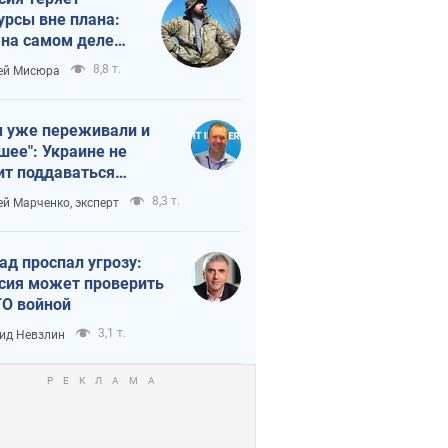
урсы вне плана:
 на самом деле
тует темп войны
8,8 т.
ей Мисюра
 уже переживали и
шее": Украине не
ит поддаваться
аянию из-за
8,3 т.
ей Марченко, эксперт
етного террора
ад проспал угрозу:
сия может проверить
О войной
3,1 т.
ид Невзлин