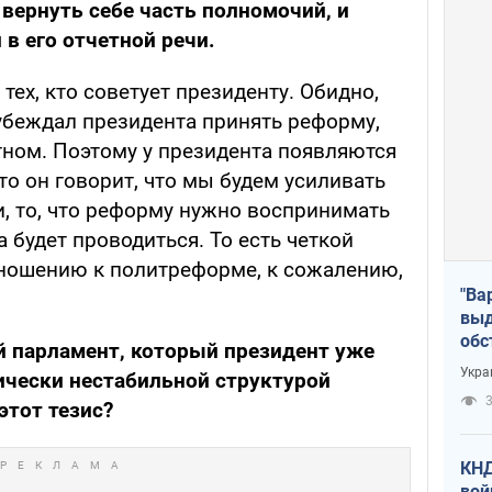
 вернуть себе часть полномочий, и
в его отчетной речи.
тех, кто советует президенту. Обидно,
о убеждал президента принять реформу,
тном. Поэтому у президента появляются
то он говорит, что мы будем усиливать
и, то, что реформу нужно воспринимать
на будет проводиться. То есть четкой
тношению к политреформе, к сожалению,
"Ва
выд
обс
й парламент, который президент уже
дро
Укра
ически нестабильной структурой
офи
3
этот тезис?
КНД
вой