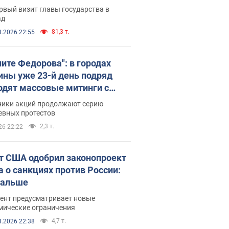
рвый визит главы государства в
ад
81,3 т.
8.2026 22:55
ните Федорова": в городах
ины уже 23-й день подряд
одят массовые митинги с
атами. Фото и видео
ники акций продолжают серию
евных протестов
2,3 т.
26 22:22
т США одобрил законопроект
а о санкциях против России:
дальше
ент предусматривает новые
мические ограничения
4,7 т.
8.2026 22:38