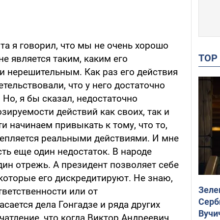
а я говорил, что мы не очень хорошо
TO
е является таким, каким его
и нерешительным. Как раз его действия
етельствовали, что у него достаточно
 Но, я бы сказал, недостаточно
зируемости действий как своих, так и
и начинаем привыкать к тому, что то,
репляется реальными действиями. И мне
сть еще один недостаток. В народе
один отрежь. А президент позволяет себе
которые его дискредитируют. Не знаю,
Зеле
тветственности или от
Серб
сается дела Гонгадзе и ряда других
Вучи
чатление, что когда Виктор Андреевич