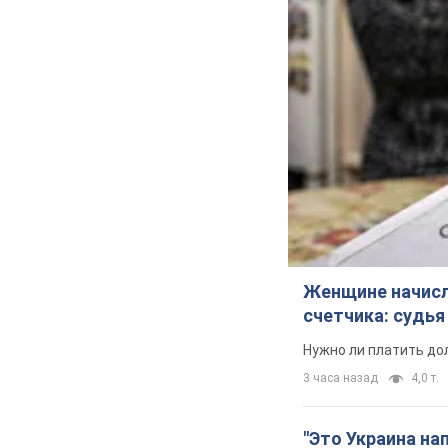
Женщине начисли
счетчика: судь
Нужно ли платить до
3 часа назад
4,0 т.
"Это Украина на