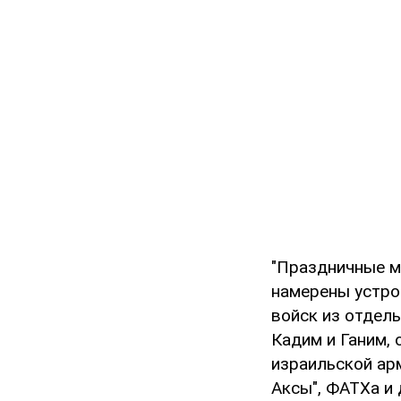
"Праздничные м
намерены устро
войск из отдел
Кадим и Ганим,
израильской ар
Аксы", ФАТХа и