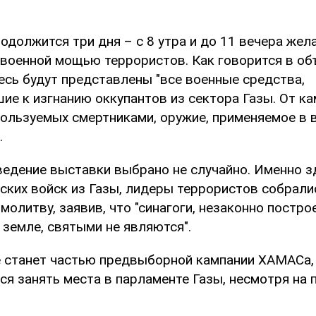
одолжится три дня – с 8 утра и до 11 вечера же
 военной мощью террористов. Как говорится в об
есь будут представлены "все военные средства,
е к изгнанию оккупантов из сектора Газы. От ка
пользуемых смертниками, оружие, применяемое в в
.
ведение выставки выбрано не случайно. Именно з
ских войск из Газы, лидеры террористов собрали
олитву, заявив, что "синагоги, незаконно постро
 земле, святыми не являются".
 станет частью предвыборной кампании ХАМАСа,
я занять места в парламенте Газы, несмотря на 