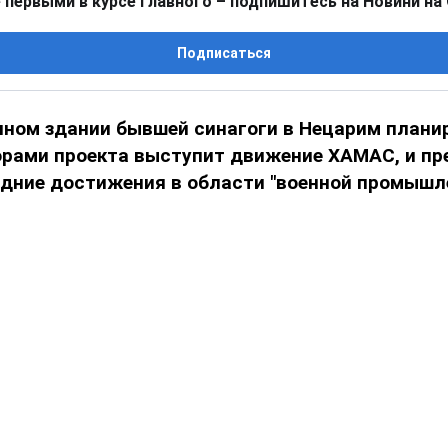
 первыми в курсе главного – подпишитесь на Новини на
Подписаться
нном здании бывшей синагоги в Нецарим плани
орами проекта выступит движение ХАМАС, и пр
едние достижения в области "военной промышл