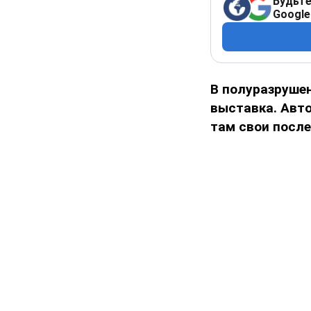
Будьте
Google
В полуразруше
выставка. Авт
там свои посл