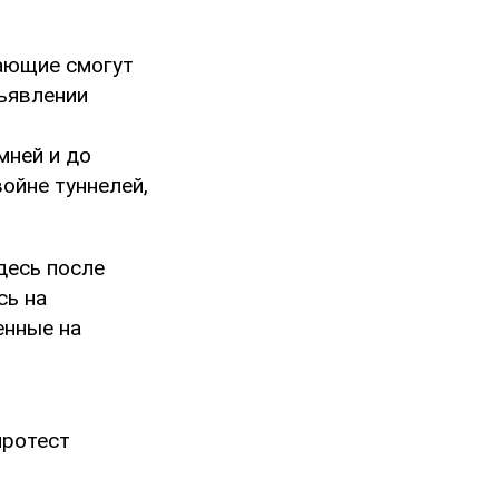
лающие смогут
ъявлении
мней и до
ойне туннелей,
десь после
сь на
енные на
протест