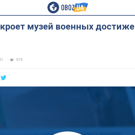
кроет музей военных достиже
21
579