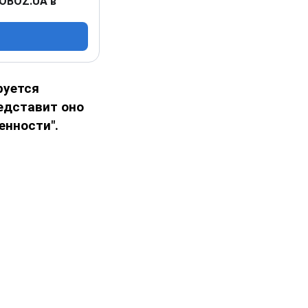
 OBOZ.UA в
руется
едставит оно
енности".