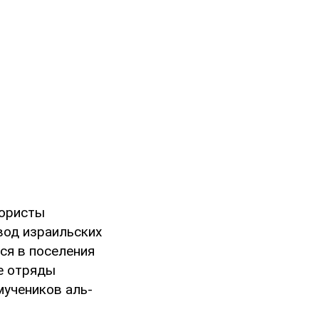
рористы
вод израильских
ся в поселения
е отряды
мучеников аль-