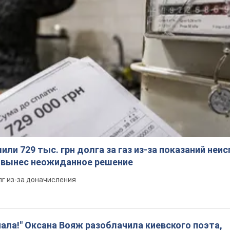
ли 729 тыс. грн долга за газ из-за показаний неи
я вынес неожиданное решение
лг из-за доначисления
пала!" Оксана Вояж разоблачила киевского поэта,