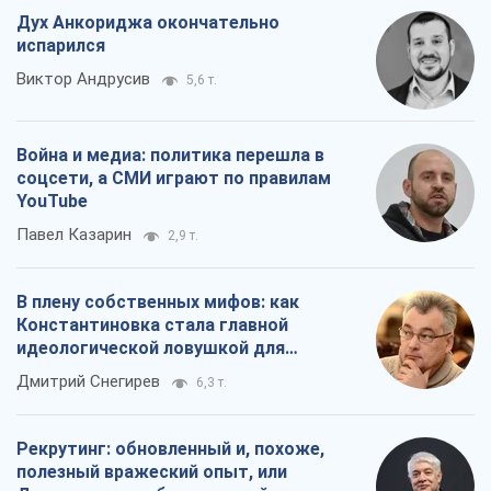
Дух Анкориджа окончательно
испарился
Виктор Андрусив
5,6 т.
Война и медиа: политика перешла в
соцсети, а СМИ играют по правилам
YouTube
Павел Казарин
2,9 т.
В плену собственных мифов: как
Константиновка стала главной
идеологической ловушкой для
российских оккупантов
Дмитрий Снегирев
6,3 т.
Рекрутинг: обновленный и, похоже,
полезный вражеский опыт, или