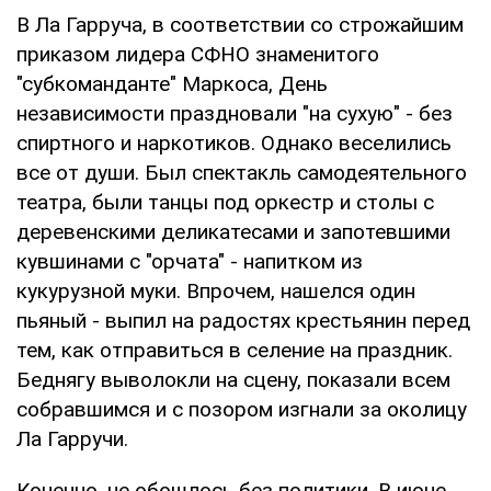
В Ла Гарруча, в соответствии со строжайшим
приказом лидера СФНО знаменитого
"субкоманданте" Маркоса, День
независимости праздновали "на сухую" - без
спиртного и наркотиков. Однако веселились
все от души. Был спектакль самодеятельного
театра, были танцы под оркестр и столы с
деревенскими деликатесами и запотевшими
кувшинами с "орчата" - напитком из
кукурузной муки. Впрочем, нашелся один
пьяный - выпил на радостях крестьянин перед
тем, как отправиться в селение на праздник.
Беднягу выволокли на сцену, показали всем
собравшимся и с позором изгнали за околицу
Ла Гарручи.
Конечно, не обошлось без политики. В июне