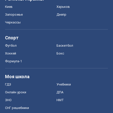
Киев
Харьков
Запорожье
Днепр
Черкассы
Спорт
Футбол
Баскетбол
Хоккей
Бокс
Формула-1
Моя школа
ГДЗ
Учебники
Онлайн уроки
ДПА
ЗНО
НМТ
СНГ решебники