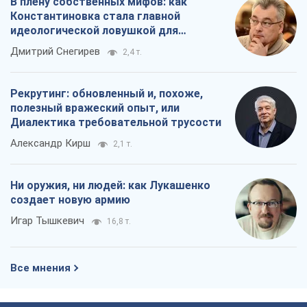
В плену собственных мифов: как
Константиновка стала главной
идеологической ловушкой для
российских оккупантов
Дмитрий Снегирев
2,4 т.
Рекрутинг: обновленный и, похоже,
полезный вражеский опыт, или
Диалектика требовательной трусости
Александр Кирш
2,1 т.
Ни оружия, ни людей: как Лукашенко
создает новую армию
Игар Тышкевич
16,8 т.
Все мнения