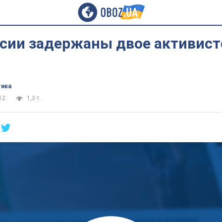
ссии задержаны двое активист
тика
12
1,3 т.