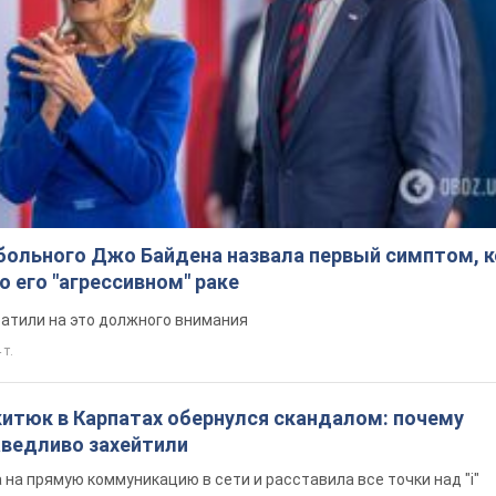
больного Джо Байдена назвала первый симптом, 
о его "агрессивном" раке
ратили на это должного внимания
 т.
китюк в Карпатах обернулся скандалом: почему
ведливо захейтили
на прямую коммуникацию в сети и расставила все точки над "i"