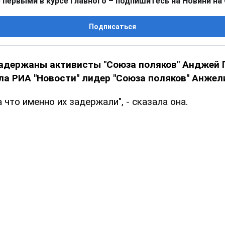
 первыми в курсе главного – подпишитесь на Новини на
Подписаться
задержаны активисты "Союза поляков" Анджей 
а РИА "Новости" лидер "Союза поляков" Анжел
а что именно их задержали", - сказала она.