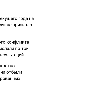
екущего года на
ии не признало
ого конфликта
ыслали по три
нсультаций.
ократно
ции отбыли
ированных