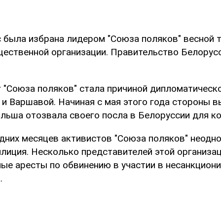
 была избрана лидером "Союза поляков" весной т
щественной организации. Правительство Белорусс
г "Союза поляков" стала причиной дипломатическ
и Варшавой. Начиная с мая этого года стороны в
ольша отозвала своего посла в Белоруссии для ко
едних месяцев активистов "Союза поляков" неодн
лиция. Несколько представителей этой организа
ые аресты по обвинению в участии в несанкцион
.