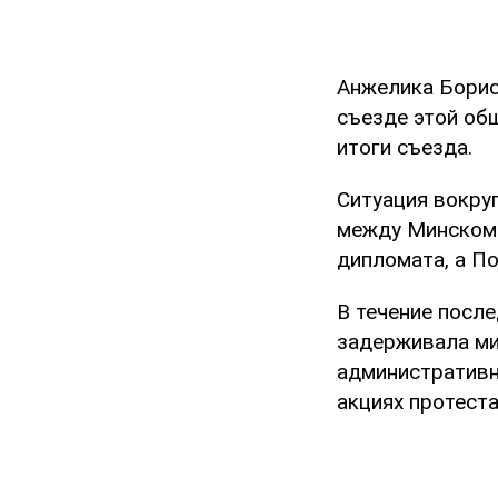
Анжелика Борис
съезде этой об
итоги съезда.
Ситуация вокру
между Минском 
дипломата, а П
В течение посл
задерживала ми
административн
акциях протеста