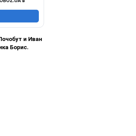
 OBOZ.UA в
Почобут и Иван
ика Борис.