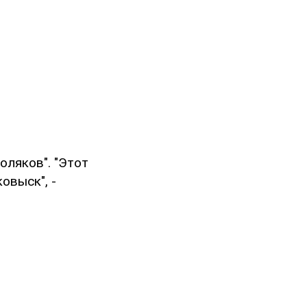
оляков". "Этот
овыск", -