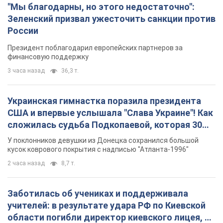
"Мы благодарны, но этого недостаточно":
Зеленский призвал ужесточить санкции против
России
Президент поблагодарил европейских партнеров за
финансовую поддержку
3 часа назад
36,3 т.
Украинская гимнастка поразила президента
США и впервые услышала "Слава Украине"! Как
сложилась судьба Подкопаевой, которая 30
лет назад завоевала "золото" Олимпиады
У поклонников девушки из Донецка сохранился большой
кусок коврового покрытия с надписью "Атланта-1996"
2 часа назад
8,7 т.
Заботилась об учениках и поддерживала
учителей: в результате удара РФ по Киевской
области погибли директор киевского лицея, её