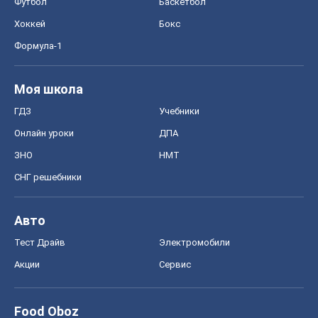
Футбол
Баскетбол
Хоккей
Бокс
Формула-1
Моя школа
ГДЗ
Учебники
Онлайн уроки
ДПА
ЗНО
НМТ
СНГ решебники
Авто
Тест Драйв
Электромобили
Акции
Сервис
Food Oboz