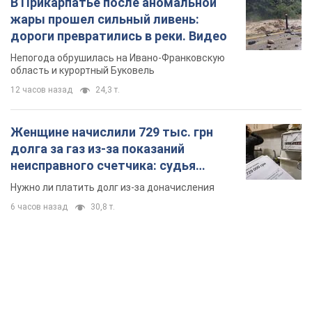
В Прикарпатье после аномальной
жары прошел сильный ливень:
дороги превратились в реки. Видео
Непогода обрушилась на Ивано-Франковскую
область и курортный Буковель
12 часов назад
24,3 т.
Женщине начислили 729 тыс. грн
долга за газ из-за показаний
неисправного счетчика: судья
вынес неожиданное решение
Нужно ли платить долг из-за доначисления
6 часов назад
30,8 т.