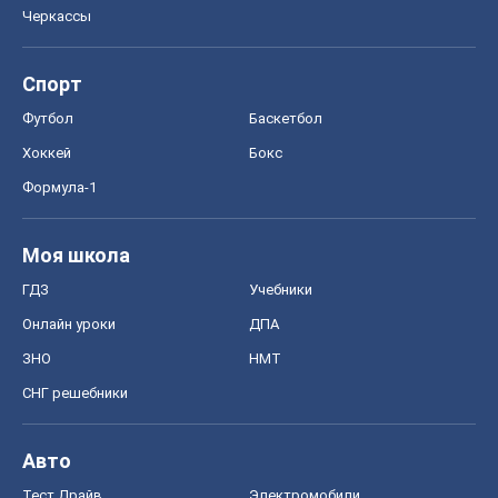
Черкассы
Спорт
Футбол
Баскетбол
Хоккей
Бокс
Формула-1
Моя школа
ГДЗ
Учебники
Онлайн уроки
ДПА
ЗНО
НМТ
СНГ решебники
Авто
Тест Драйв
Электромобили