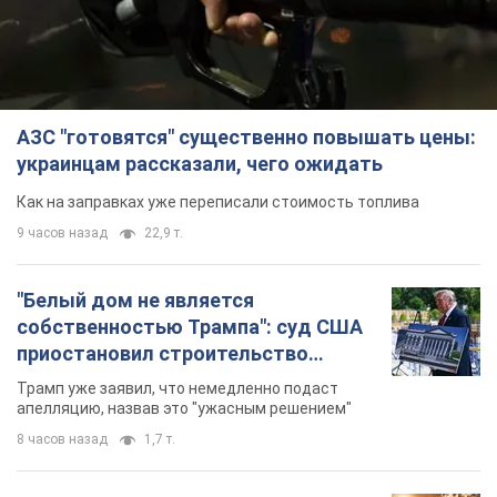
АЗС "готовятся" существенно повышать цены:
украинцам рассказали, чего ожидать
Как на заправках уже переписали стоимость топлива
9 часов назад
22,9 т.
"Белый дом не является
собственностью Трампа": суд США
приостановил строительство
бального зала стоимостью 400 млн
Трамп уже заявил, что немедленно подаст
долларов
апелляцию, назвав это "ужасным решением"
8 часов назад
1,7 т.