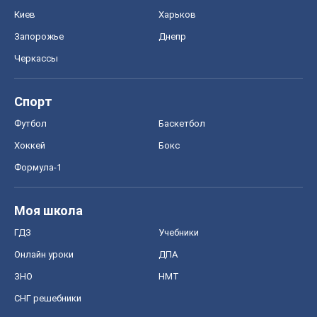
Киев
Харьков
Запорожье
Днепр
Черкассы
Спорт
Футбол
Баскетбол
Хоккей
Бокс
Формула-1
Моя школа
ГДЗ
Учебники
Онлайн уроки
ДПА
ЗНО
НМТ
СНГ решебники