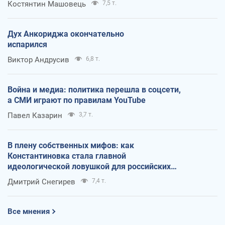
Костянтин Машовець
7,5 т.
Дух Анкориджа окончательно
испарился
Виктор Андрусив
6,8 т.
Война и медиа: политика перешла в соцсети,
а СМИ играют по правилам YouTube
Павел Казарин
3,7 т.
В плену собственных мифов: как
Константиновка стала главной
идеологической ловушкой для российских
оккупантов
Дмитрий Снегирев
7,4 т.
Все мнения