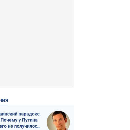
ения
аинский парадокс,
 Почему у Путина
его не получилось