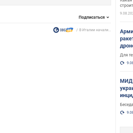
небо
строи
веру
9.08.20
Подписаться
В Италии начали...
Арми
раке
дрон
здан
Для те
и ви
9.0
МИД 
укра
инци
прои
Беседа
9.0