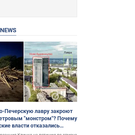
P NEWS
о-Печерскую лавру закроют
етровым "монстром"? Почему
ские власти отказались
новить строительство
реакция Кличко на петицию по отмене