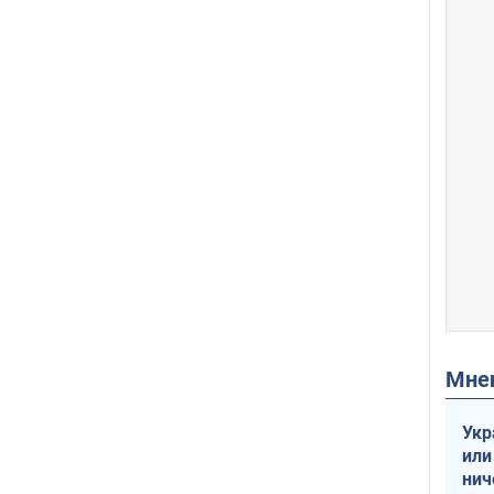
Мн
Укр
или
нич