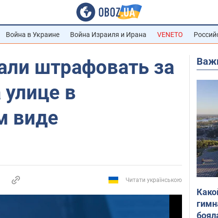
Война в Украине
Война Израиля и Ирана
VENETO
Россий
Важ
али штрафовать за
 улице в
м виде
Читати українською
Како
гимн
боял