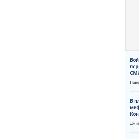
Вой
пер
СМИ
You
Паве
В п
миф
Кон
гла
Дмит
лов
окк