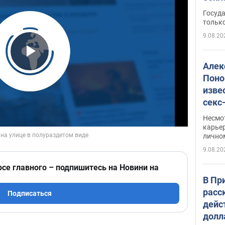
этом
Госуд
только
9.08.20
Play Video
Алек
Поно
изве
секс
как 
Несмо
карьер
лично
9.08.20
рсе главного – подпишитесь на Новини на
В Пр
расс
Подписаться
дейс
долл