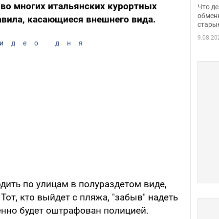
прин
 во многих итальянских курортных
Что де
обме
обмен
авила, касающиеся внешнего вида.
стары
таки
9.08.20
идео дня
одить по улицам в полураздетом виде,
Тот, кто выйдет с пляжа, "забыв" надеть
енно будет оштрафован полицией.