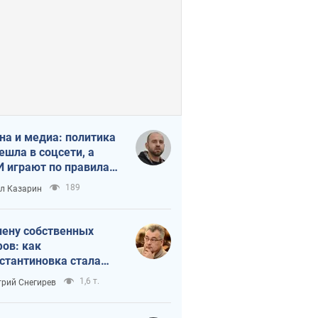
на и медиа: политика
ешла в соцсети, а
 играют по правилам
Tube
189
л Казарин
лену собственных
ов: как
стантиновка стала
вной идеологической
1,6 т.
рий Снегирев
ушкой для российских
упантов