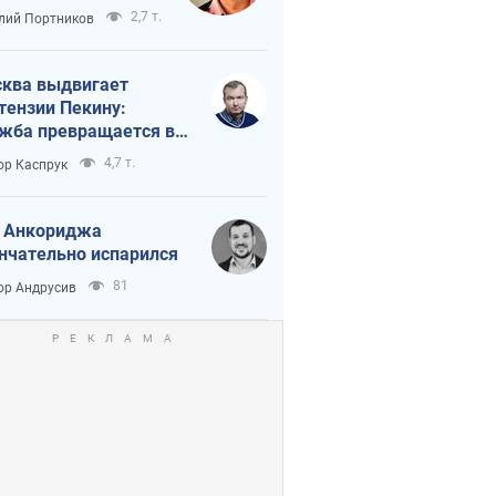
краиной
2,7 т.
лий Портников
ква выдвигает
тензии Пекину:
жба превращается в
исимость России от
4,7 т.
ор Каспрук
ая
 Анкориджа
нчательно испарился
81
ор Андрусив