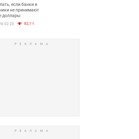
имают ли
лать, если банки и
нники и банки
ники не принимают
е доллары
е купюры
82,1 т.
26 02:20