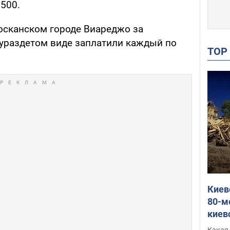
€500.
тосканском городе Виареджо за
лураздетом виде заплатили каждый по
TO
Киев
80-м
киев
оста
Какая 