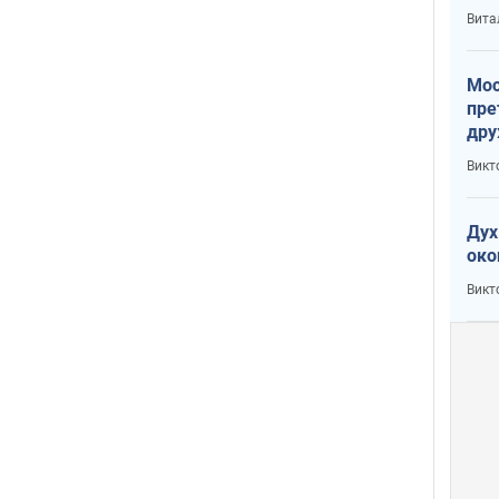
с У
Вита
Мос
пре
дру
зав
Викт
Кит
Дух
око
Викт