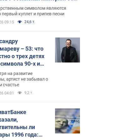
 не рассказывают в школе
арственным символом являются
 первый куплет и припев песни
24,6 т.
26 09:15
сандру
мареву – 53: что
стно о трех детях
-символа 90-х и
они выглядят
тря на развитие
ы, артист не забывал о
м счастье
9,2 т.
26 04:01
иватБанке
казали,
твительны ли
ары 1996 года: