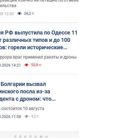
скреба "московского
тельства
ющего"
26,2 т.
26 12:00
я РФ выпустила по Одессе 11
т различных типов и до 100
ов: горели исторические
ия, есть пострадавшие. Фото
ррора враг применил ракеты и дроны
део
53,9 т.
8.2026 14:21
Болгарии вызвал
инского посла из-за
дента с дроном: что
зошло
 состоится 10 августа
4,3 т.
8.2026 11:58