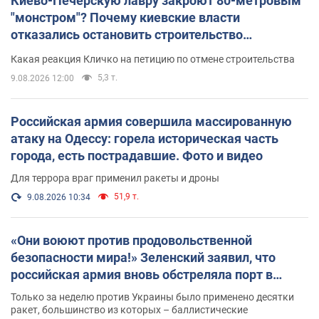
Киево-Печерскую лавру закроют 80-метровым
"монстром"? Почему киевские власти
отказались остановить строительство
небоскреба "московского верующего"
Какая реакция Кличко на петицию по отмене строительства
5,3 т.
9.08.2026 12:00
Российская армия совершила массированную
атаку на Одессу: горела историческая часть
города, есть пострадавшие. Фото и видео
Для террора враг применил ракеты и дроны
51,9 т.
9.08.2026 10:34
«Они воюют против продовольственной
безопасности мира!» Зеленский заявил, что
российская армия вновь обстреляла порт в
Одессе
Только за неделю против Украины было применено десятки
ракет, большинство из которых – баллистические