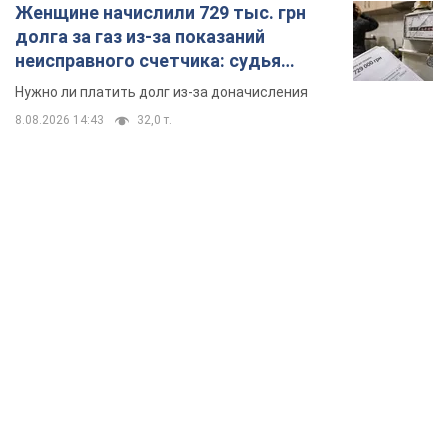
Женщине начислили 729 тыс. грн
долга за газ из-за показаний
неисправного счетчика: судья
вынес неожиданное решение
Нужно ли платить долг из-за доначисления
8.08.2026 14:43
32,0 т.