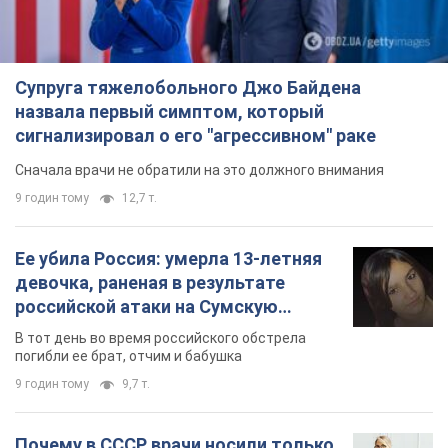
Супруга тяжелобольного Джо Байдена
назвала первый симптом, который
сигнализировал о его "агрессивном" раке
Сначала врачи не обратили на это должного внимания
9 годин тому
12,7 т.
Ее убила Россия: умерла 13-летняя
девочка, раненая в результате
российской атаки на Сумскую
область. Фото
В тот день во время российского обстрела
погибли ее брат, отчим и бабушка
9 годин тому
9,7 т.
Почему в СССР врачи носили только