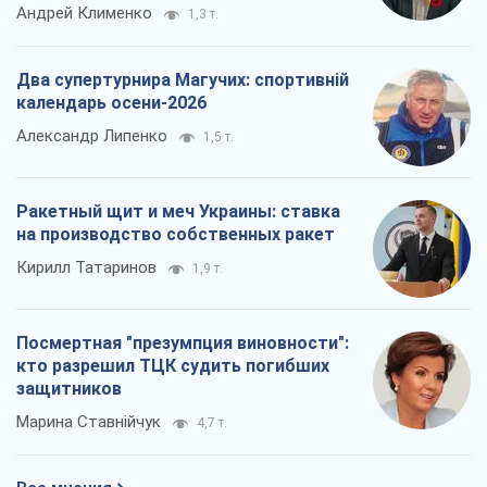
Андрей Клименко
1,3 т.
Два супертурнира Магучих: спортивній
календарь осени-2026
Александр Липенко
1,5 т.
Ракетный щит и меч Украины: ставка
на производство собственных ракет
Кирилл Татаринов
1,9 т.
Посмертная "презумпция виновности":
кто разрешил ТЦК судить погибших
защитников
Марина Ставнійчук
4,7 т.