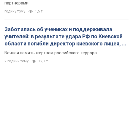
партнерами
годину тому
1,5 т.
Заботилась об учениках и поддерживала
учителей: в результате удара РФ по Киевской
области погибли директор киевского лицея, её
муж и внук
Вечная память жертвам российского террора
2 години тому
12,7 т.