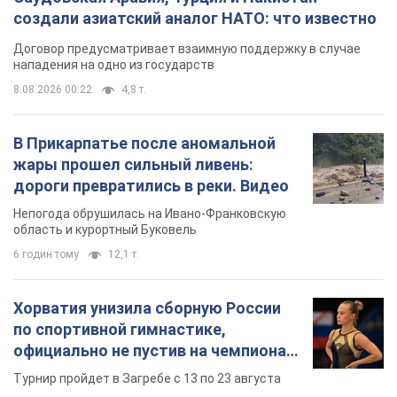
создали азиатский аналог НАТО: что известно
Договор предусматривает взаимную поддержку в случае
нападения на одно из государств
8.08.2026 00:22
4,8 т.
В Прикарпатье после аномальной
жары прошел сильный ливень:
дороги превратились в реки. Видео
Непогода обрушилась на Ивано-Франковскую
область и курортный Буковель
6 годин тому
12,1 т.
Хорватия унизила сборную России
по спортивной гимнастике,
официально не пустив на чемпионат
Европы основных спортсменов
Турнир пройдет в Загребе с 13 по 23 августа