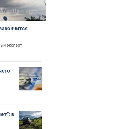
 закончится
ный эксперт
чего
ет": в