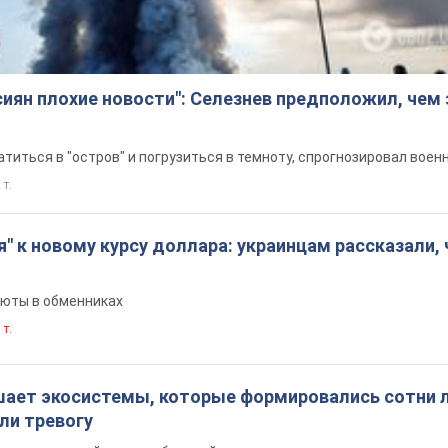
сиян плохие новости": Селезнев предположил, чем
титься в "остров" и погрузиться в темноту, спрогнозировал воен
 т.
я" к новому курсу доллара: украинцам рассказали, 
люты в обменниках
 т.
шает экосистемы, которые формировались сотни л
ли тревогу