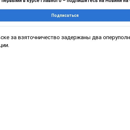
 первыми в курсе главного – подпишитесь на Новини на
Подписаться
ске за взяточничество задержаны два оперупол
ции.