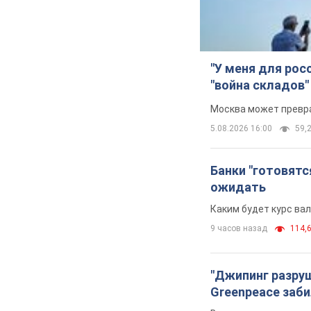
"У меня для рос
"война складов"
Москва может превра
5.08.2026 16:00
59,2
Банки "готовятс
ожидать
Каким будет курс ва
9 часов назад
114,6
"Джипинг разру
Greenpeace заби