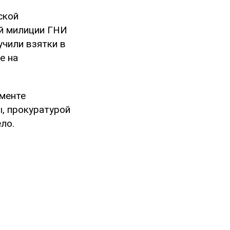
ской
й милиции ГНИ
чили взятки в
е на
менте
, прокуратурой
ло.