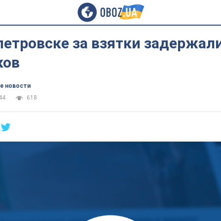
етровске за взятки задержали
ков
е новости
44
618