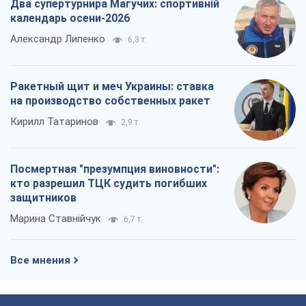
Два супертурнира Магучих: спортивній
календарь осени-2026
Александр Липенко
6,3 т.
Ракетный щит и меч Украины: ставка
на производство собственных ракет
Кирилл Татаринов
2,9 т.
Посмертная "презумпция виновности":
кто разрешил ТЦК судить погибших
защитников
Марина Ставнійчук
6,7 т.
Все мнения