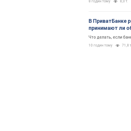
8 годин тому
8,0 т.
В ПриватБанке р
принимают ли о
Что делать, если ба
10 годин тому
71,8 т