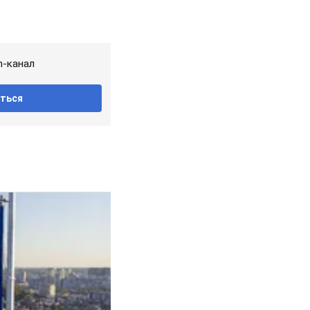
m-канал
ться