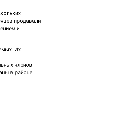
скольких
енцев продавали
ением и
емых. Их
я
льных членов
аны в районе