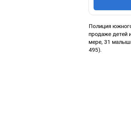
Полиция южного
продаже детей 
мере, 31 малышк
495).