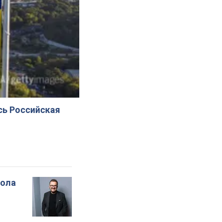
сь Российская
вола