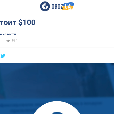
тоит $100
е новости
1
984