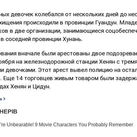
ных девочек колебался от нескольких дней до не
охищения происходили в провинции Гуандун. Млад
ков в две организации, занимающиеся соцобеспеч
в соседней провинции Хунань.
ования вначале были арестованы двое подозрева
оября на железнодорожной станции Хенян с трем
 девочками. Этот арест вывел полицию на оста
и. Еще 14 торговцев живым товаром были задерж
дах Хенян и Цидун.
а