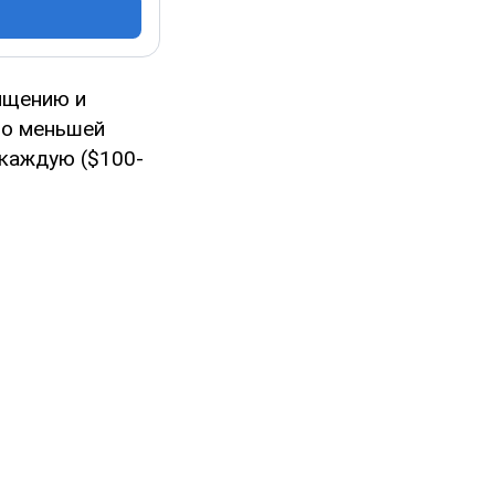
ищению и
по меньшей
 каждую ($100-