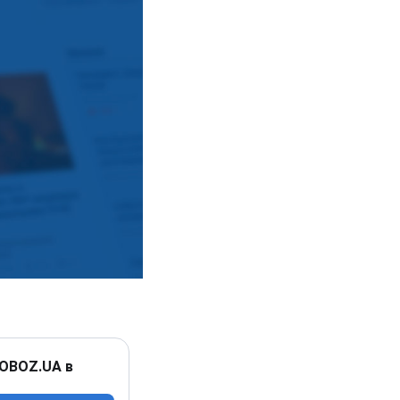
 OBOZ.UA в