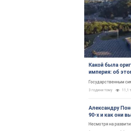
Какой была ориг
империя: об эт
Государственным сим
3 години тому
11,1 т
Александру Поно
90-х и как они 
Несмотря на развити