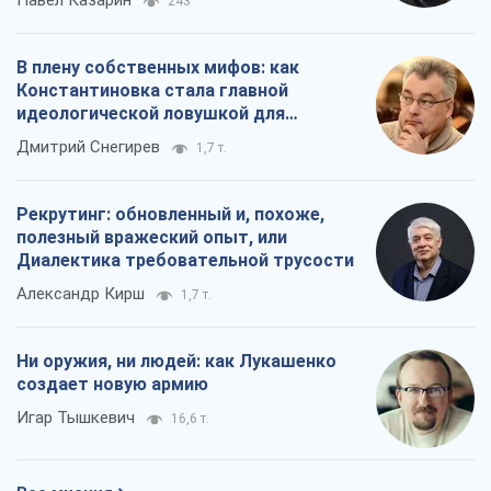
Павел Казарин
243
В плену собственных мифов: как
Константиновка стала главной
идеологической ловушкой для
российских оккупантов
Дмитрий Снегирев
1,7 т.
Рекрутинг: обновленный и, похоже,
полезный вражеский опыт, или
Диалектика требовательной трусости
Александр Кирш
1,7 т.
Ни оружия, ни людей: как Лукашенко
создает новую армию
Игар Тышкевич
16,6 т.