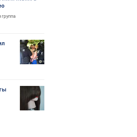
ео
 группа
ил
оты
о