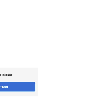
m-канал
ться