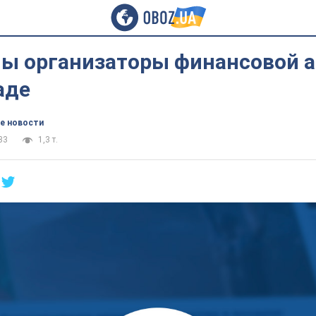
ы организаторы финансовой 
аде
е новости
33
1,3 т.