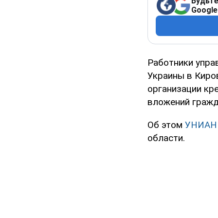
Будьте
Google
Работники упра
Украины в Киро
организации кре
вложений гражд
Об этом
УНИАН
области.