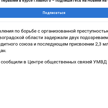
 первыми в курсе главного – подпишитесь на Новини на
Подписаться
вления по борьбе с организованной преступност
воградской области задержали двух подозревае
дитного союза и последующем присвоении 2,3 млн
ан.
сообщили в Центре общественных связей УМВД 