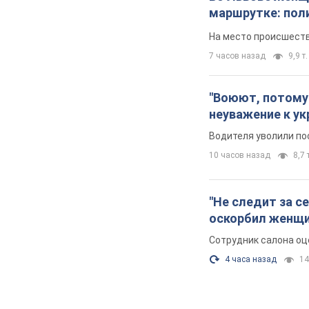
маршрутке: пол
На место происшеств
7 часов назад
9,9 т.
"Воюют, потому 
неуважение к ук
Водителя уволили по
10 часов назад
8,7 
"Не следит за с
оскорбил женщи
Сотрудник салона оц
4 часа назад
14