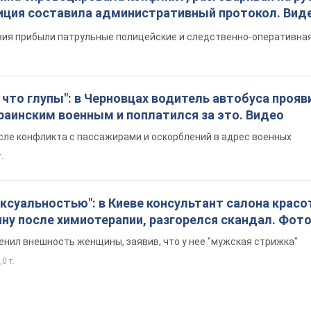
иция составила административный протокол. Вид
ия прибыли патрульные полицейские и следственно-оперативная
что глупы": в Черновцах водитель автобуса прояв
раинским военным и поплатился за это. Видео
сле конфликта с пассажирами и оскорблений в адрес военных
т.
ексуальностью": в Киеве консультант салона крас
ну после химиотерапии, разгорелся скандал. Фот
енил внешность женщины, заявив, что у нее "мужская стрижка"
,0 т.