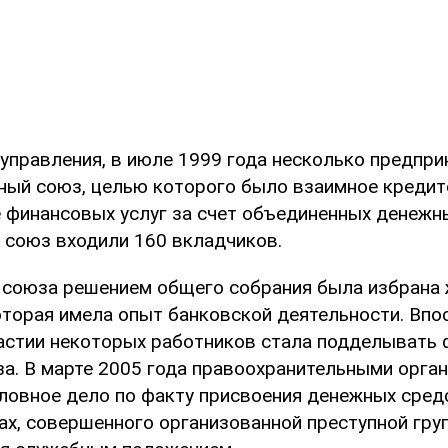
управления, в июле 1999 года несколько предпр
ный союз, целью которого было взаимное кредит
 финансовых услуг за счет объединенных денежн
В союз входили 160 вкладчиков.
союза решением общего собрания была избрана 
оторая имела опыт банковской деятельности. Впо
астии некоторых работников стала подделывать
а. В марте 2005 года правоохранительными орга
ловное дело по факту присвоения денежных сред
х, совершенного организованной преступной груп