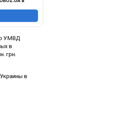
 OBOZ.UA в
ью УМВД
мых в
. грн.
Украины в