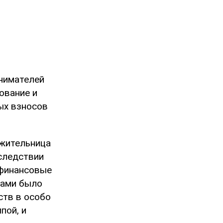
инимателей
ование и
ых взносов
жительница
следствии
 финансовые
нами было
ств в особо
пой, и