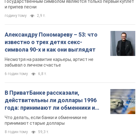
Государственным символом являются только первый куплет
и припев песни
годину тому
2,9 т.
Александру Пономареву – 53: что
известно о трех детях секс-
символа 90-х и как они выглядят
Несмотря на развитие карьеры, артист не
забывал о личном счастье
6 годин тому
6,8 т.
В ПриватБанке рассказали,
действительны ли доллары 1996
года: принимают ли обменники и
банки такие купюры
Что делать, если банки и обменники не
принимают старые доллары
8 годин тому
59,3 т.