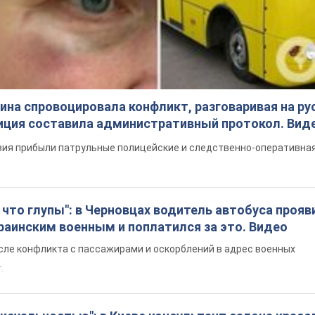
на спровоцировала конфликт, разговаривая на ру
иция составила административный протокол. Вид
ия прибыли патрульные полицейские и следственно-оперативная
что глупы": в Черновцах водитель автобуса прояв
раинским военным и поплатился за это. Видео
сле конфликта с пассажирами и оскорблений в адрес военных
т.