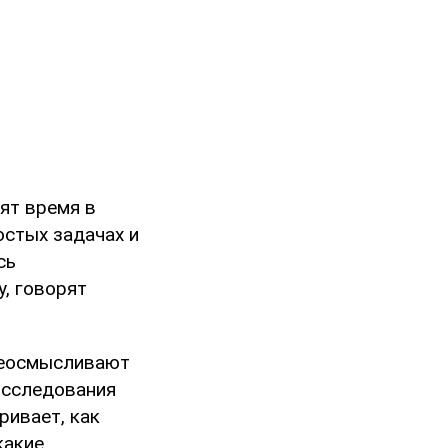
ят время в
остых задачах и
сь
у, говорят
реосмысливают
исследования
ривает, как
какие