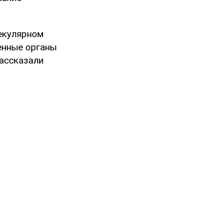
лекулярном
венные органы
рассказали