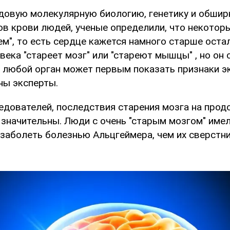
довую молекулярную биологию, генетику и обшир
ов крови людей, ученые определили, что некотор
ем", то есть сердце кажется намного старше оста
овека "стареет мозг" или "стареют мышцы" , но он 
и любой орган может первым показать признаки 
ны эксперты.
едователей, последствия старения мозга на про
значительны. Люди с очень "старым мозгом" имели
заболеть болезнью Альцгеймера, чем их сверстн