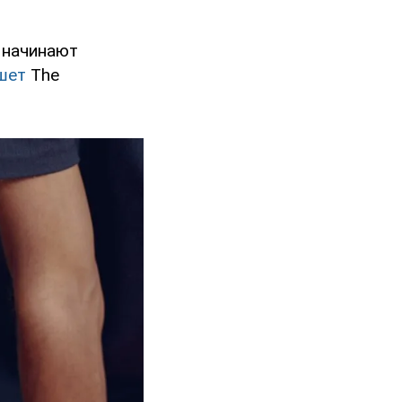
 начинают
шет
The