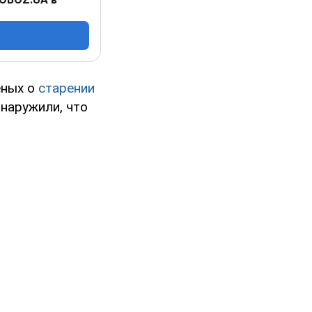
еных о
старении
наружили, что