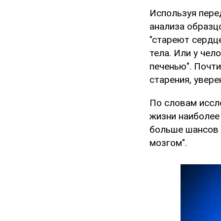
Используя пере
анализа образц
"стареют сердц
тела. Или у чел
печенью". Почт
старения, увере
По словам иссл
жизни наиболее 
больше шансов 
мозгом".