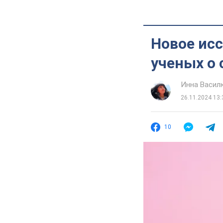
Новое ис
ученых о 
Инна Васил
26.11.2024 13:
10