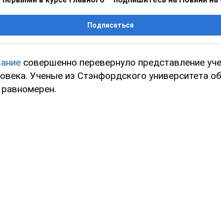
Подписаться
вание
совершенно перевернуло представление уч
ловека. Ученые из Стэнфордского университета об
 равномерен.