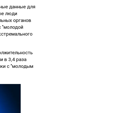
ные данные для
ые люди
льных органов
с "молодой
экстремального
должительность
 в 3,4 раза
ики с "молодым