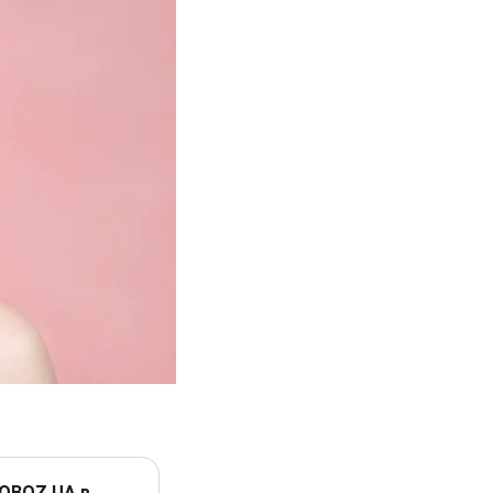
 OBOZ.UA в