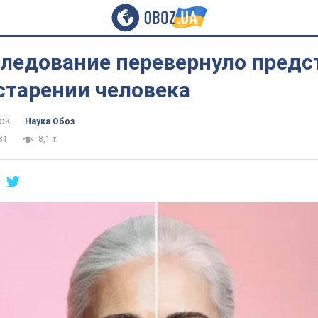
следование перевернуло предс
старении человека
юк
Наука Обоз
31
8,1 т.