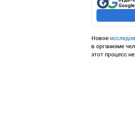
Google
Новое
исследо
в организме че
этот процесс не