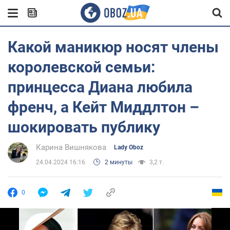
Какой маникюр носят члены
королевской семьи:
принцесса Диана любила
френч, а Кейт Миддлтон –
шокировать публику
Карина Вишнякова
Lady Oboz
24.04.2024 16:16
2 минуты
3,2 т.
0