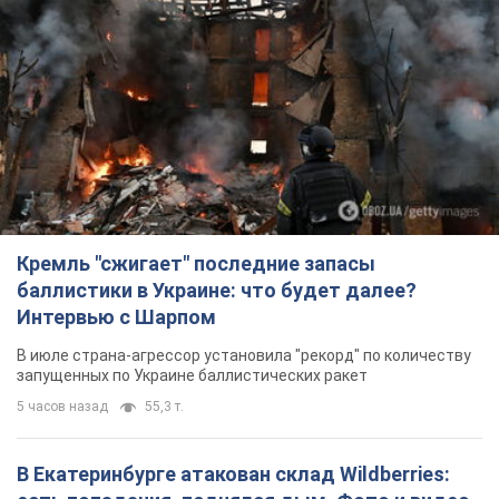
Кремль "сжигает" последние запасы
баллистики в Украине: что будет далее?
Интервью с Шарпом
В июле страна-агрессор установила "рекорд" по количеству
запущенных по Украине баллистических ракет
5 часов назад
55,3 т.
В Екатеринбурге атакован склад Wildberries: