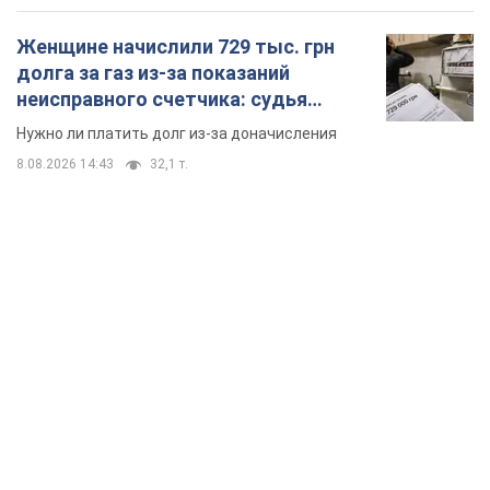
Женщине начислили 729 тыс. грн
долга за газ из-за показаний
неисправного счетчика: судья
вынес неожиданное решение
Нужно ли платить долг из-за доначисления
8.08.2026 14:43
32,1 т.