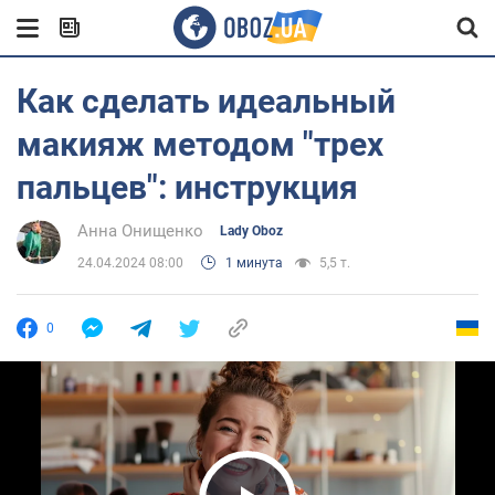
Как сделать идеальный
макияж методом "трех
пальцев": инструкция
Анна Онищенко
Lady Oboz
24.04.2024 08:00
1 минута
5,5 т.
0