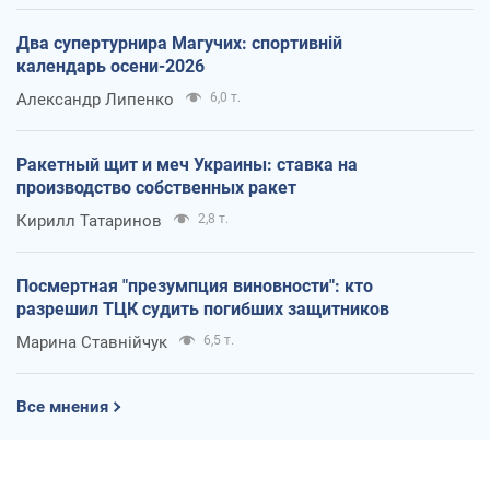
Два супертурнира Магучих: спортивній
календарь осени-2026
Александр Липенко
6,0 т.
Ракетный щит и меч Украины: ставка на
производство собственных ракет
Кирилл Татаринов
2,8 т.
Посмертная "презумпция виновности": кто
разрешил ТЦК судить погибших защитников
Марина Ставнійчук
6,5 т.
Все мнения