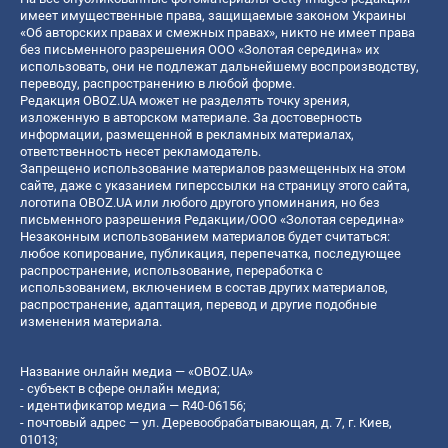
имеет имущественные права, защищаемые законом Украины
«Об авторских правах и смежных правах», никто не имеет права
без письменного разрешения ООО «Золотая середина» их
использовать, они не подлежат дальнейшему воспроизводству,
переводу, распространению в любой форме.
Редакция OBOZ.UA может не разделять точку зрения,
изложенную в авторском материале. За достоверность
информации, размещенной в рекламных материалах,
ответственность несет рекламодатель.
Запрещено использование материалов размещенных на этом
сайте, даже с указанием гиперссылки на страницу этого сайта,
логотипа OBOZ.UA или любого другого упоминания, но без
письменного разрешения Редакции/ООО «Золотая середина»
Незаконным использованием материалов будет считаться:
любое копирование, публикация, перепечатка, последующее
распространение, использование, переработка с
использованием, включением в состав других материалов,
распространение, адаптация, перевод и другие подобные
изменения материала.
Название онлайн медиа — «OBOZ.UA»
- субъект в сфере онлайн медиа;
- идентификатор медиа — R40-06156;
- почтовый адрес — ул. Деревообрабатывающая, д. 7, г. Киев,
01013;