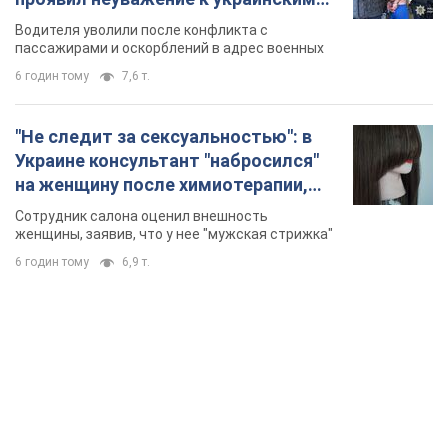
военным и поплатился за это.
Водителя уволили после конфликта с
Видео
пассажирами и оскорблений в адрес военных
6 годин тому
7,6 т.
"Не следит за сексуальностью": в
Украине консультант "набросился"
на женщину после химиотерапии,
разгорелся скандал. Фото
Сотрудник салона оценил внешность
женщины, заявив, что у нее "мужская стрижка"
6 годин тому
6,9 т.