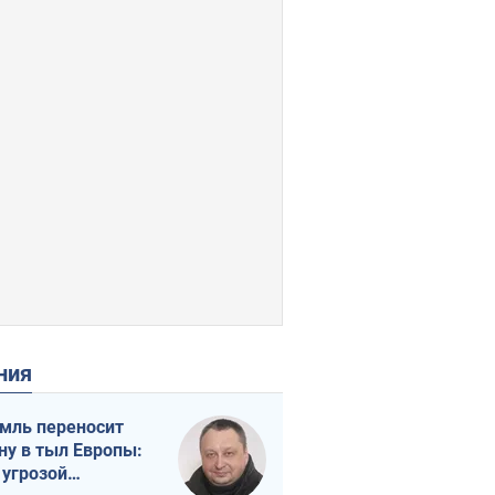
ения
мль переносит
ну в тыл Европы:
 угрозой