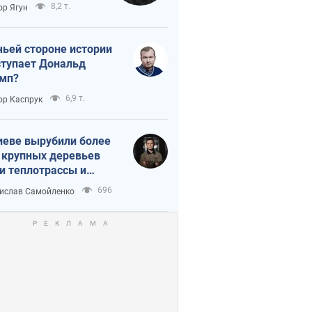
тическая
8,2 т.
ор Ягун
истика
чьей стороне истории
тупает Дональд
мп?
6,9 т.
ор Каспрук
иеве вырубили более
 крупных деревьев
и теплотрассы и
реки Генплану
696
ислав Самойленко