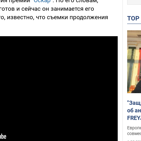
ия премии "
Оскар
". По его словам,
готов и сейчас он занимается его
о, известно, что съемки продолжения
TO
"Защ
об а
FREY
подд
Европ
совме