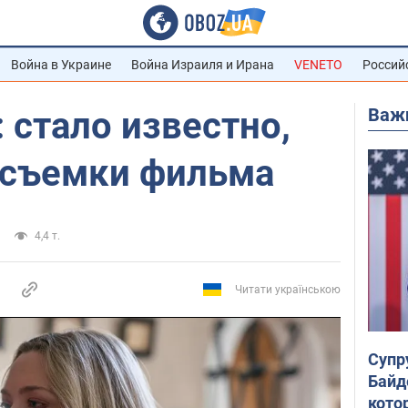
Война в Украине
Война Израиля и Ирана
VENETO
Россий
Важ
: стало известно,
т съемки фильма
4,4 т.
Читати українською
Супр
Байд
кото