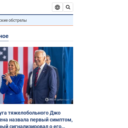
ские обстрелы
ное
уга тяжелобольного Джо
ена назвала первый симптом,
рый сигнализировал о его