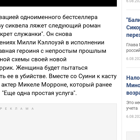
6.08.20
изацией одноименного бестселлера
"Бал
ву сиквела ляжет следующий роман
Сико
крет служанки". Он снова
пере
ениях Милли Кэллоуэй в исполнении
Укра
Глава
главная героиня с непростым прошлым
росси
ьной схемы своей новой
6.08.20
ррик. Женщина будет пытаться
ь ее в убийстве. Вместе со Суини к касту
Нало
 актер Микеле Морроне, который ранее
Мино
возра
"Еще одна простая услуга".
нужн
Это н
учета
6.08.20