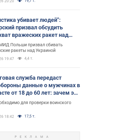
19,7 т.
26 20:20
истика убивает людей":
рский призвал обсудить
хват вражеских ракет над
иной
 МИД Польши призвал сбивать
йские ракеты над Украиной
4,4 т.
26 19:47
говая служба передаст
бороны данные о мужчинах в
сте от 18 до 60 лет: зачем это
о
еобходимо для проверки воинского
17,5 т.
26 18:42