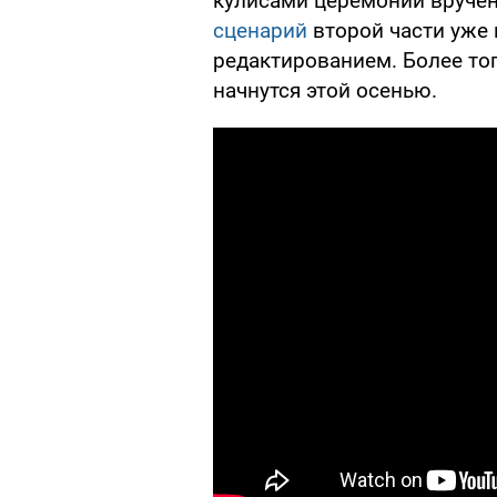
кулисами церемонии вручен
сценарий
второй части уже 
редактированием. Более тог
начнутся этой осенью.