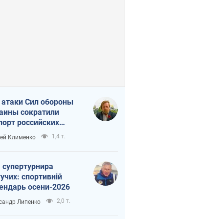
 атаки Сил обороны
аины сократили
порт российских
тепродуктов
1,4 т.
ей Клименко
 супертурнира
учих: спортивній
ендарь осени-2026
2,0 т.
сандр Липенко