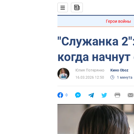
Герои войны
"Служанка 2"
когда начну
Юлия Потерянко
Кино Oboz
16.03.2026 12:50
1 минута
0