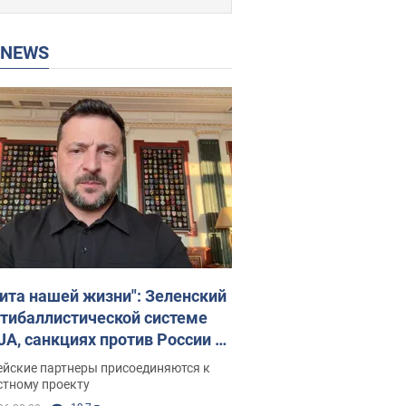
P NEWS
ита нашей жизни": Зеленский
нтибаллистической системе
JA, санкциях против России и
ержке аграриев. Видео
ейские партнеры присоединяются к
стному проекту