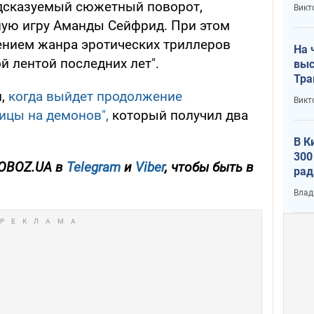
кри
едсказуемый сюжетный поворот,
Викт
лог
ную игру Аманды Сейфрид. При этом
нием жанра эротических триллеров
На 
й лентой последних лет".
выс
Тра
л,
когда выйдет продолжение
Викт
ицы на демонов",
который получил два
В К
300
 OBOZ.UA в
Telegram
и
Viber
, чтобы быть в
рад
воп
Влад