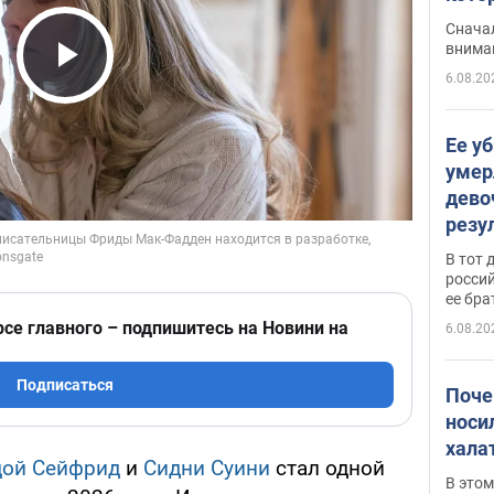
"агр
Сначал
внима
6.08.20
Play Video
Ее у
умер
дево
резу
атак
В тот 
обла
россий
ее бра
рсе главного – подпишитесь на Новини на
6.08.20
Подписаться
Поче
носи
хала
ой Сейфрид
и
Сидни Суини
стал одной
В этом