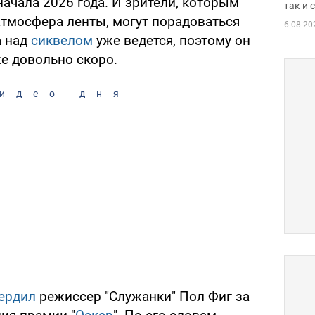
ачала 2026 года. И зрители, которым
так и
тмосфера ленты, могут порадоваться
6.08.20
а над
сиквелом
уже ведется, поэтому он
е довольно скоро.
идео дня
ердил
режиссер "Служанки" Пол Фиг за