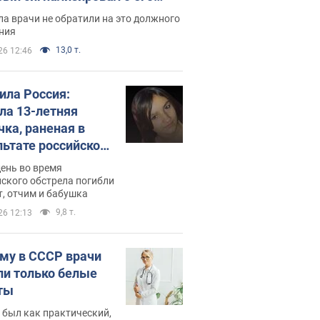
ессивном" раке
а врачи не обратили на это должного
ния
13,0 т.
26 12:46
била Россия:
ла 13-летняя
чка, раненая в
льтате российской
и на Сумскую
день во время
сть. Фото
ского обстрела погибли
т, отчим и бабушка
9,8 т.
26 12:13
му в СССР врачи
ли только белые
ты
 был как практический,