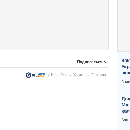
Как
Подписаться
Укр
экс
Кино Oboz
"Служанка 2": стало...
неф
Андр
Два
Маг
кал
Алек