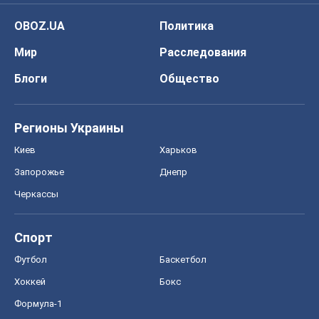
Киев
Харьков
Запорожье
Днепр
Черкассы
Спорт
Футбол
Баскетбол
Хоккей
Бокс
Формула-1
Моя школа
ГДЗ
Учебники
Онлайн уроки
ДПА
ЗНО
НМТ
СНГ решебники