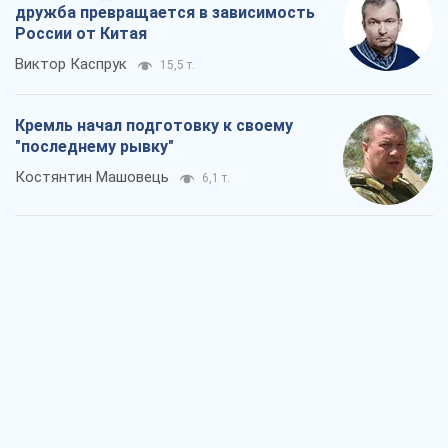
Дух Анкориджа окончательно
испарился
Виктор Андрусив
6,4 т.
Война и медиа: политика перешла в
соцсети, а СМИ играют по правилам