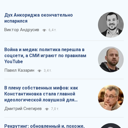
YouTube
Павел Казарин
3,4 т.
В плену собственных мифов: как
Константиновка стала главной
идеологической ловушкой для
российских оккупантов
Дмитрий Снегирев
7,0 т.
Рекрутинг: обновленный и, похоже,
полезный вражеский опыт, или
Диалектика требовательной трусости
Александр Кирш
5,9 т.
Все мнения