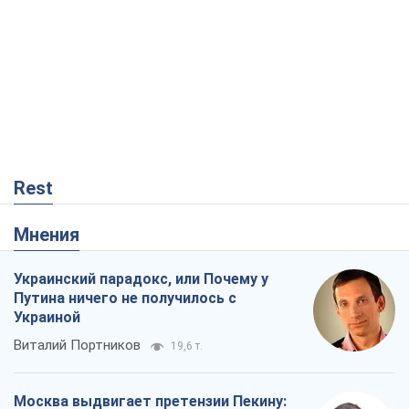
Rest
Мнения
Украинский парадокс, или Почему у
Путина ничего не получилось с
Украиной
Виталий Портников
19,6 т.
Москва выдвигает претензии Пекину:
дружба превращается в зависимость
России от Китая
Виктор Каспрук
15,5 т.
Кремль начал подготовку к своему
"последнему рывку"
Костянтин Машовець
6,1 т.