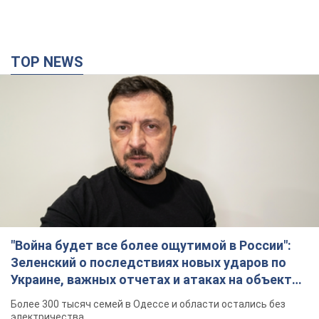
"Война будет все более ощутимой в России":
Зеленский о последствиях новых ударов по
Украине, важных отчетах и атаках на объекты
противника. Видео
Более 300 тысяч семей в Одессе и области остались без
электричества
9.08.2026 20:47
154,3 т.
"Очень прискорбно": Сибига раскритиковал
ЮНИСЕФ за заявление о погибших детях в
Украине
Глава МИД подчеркнул, что причиной гибели украинских
детей является война, развязанная РФ