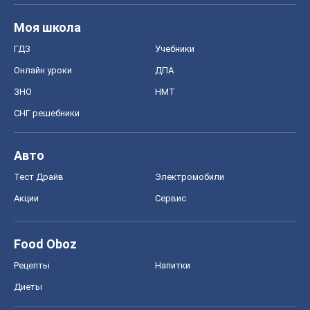
Авто
Тест Драйв
Электромобили
Акции
Сервис
Food Oboz
Рецепты
Напитки
Диеты
Экономика
Рынки и компании
Mакроэкономика
MedOboz
Новости медицины
MAMACLUB