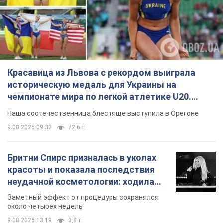
Видео
Наша соотечественница блестяще выступила в Орегоне
9.08.2026 09:32
72,6 т.
Бритни Спирс призналась в уколах
красоты и показала последствия
неудачной косметологии: ходила
так почти месяц
Заметный эффект от процедуры сохранялся
около четырех недель
9.08.2026 13:19
3,8 т.
В 16–17 лет могла целый день не
есть: украинская модель Кристина
Пономар рассказала о страшной
стороне модельной карьеры
Модель рассказала, какие гонорары получают
ее коллеги
9.08.2026 16:25
8,3 т.