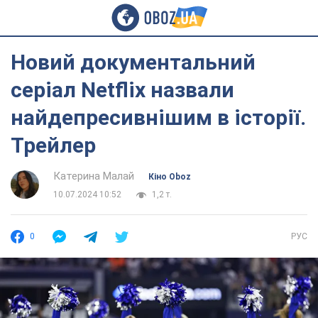
Новий документальний
серіал Netflix назвали
найдепресивнішим в історії.
Трейлер
Катерина Малай
Кіно Oboz
10.07.2024 10:52
1,2 т.
0
РУС