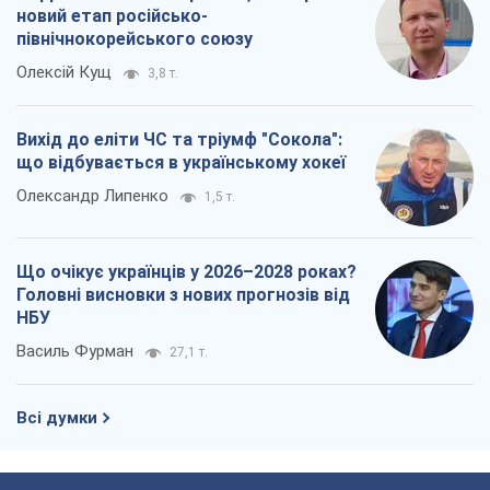
Головні висновки з нових прогнозів від
НБУ
Василь Фурман
27,1 т.
Всі думки
Про компанію
Команда
Правова інформація
Політика конфіденційності
Реклама на сайті
Документи
Редакційна політика
Журналісти OBOZ.UA на місці
подій