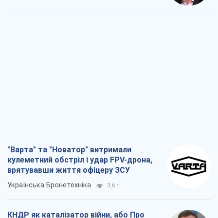
"Варта" та "Новатор" витримали
кулеметний обстріл і удар FPV-дрона,
врятувавши життя офіцеру ЗСУ
Українська Бронетехніка
3,6 т.
КНДР як каталізатор війни, або Про
новий етап російсько-
північнокорейського союзу
Олексій Кущ
3,8 т.
Вихід до еліти ЧС та тріумф "Сокола":
що відбувається в українському хокеї
Олександр Липенко
1,5 т.
Що очікує українців у 2026–2028 роках?