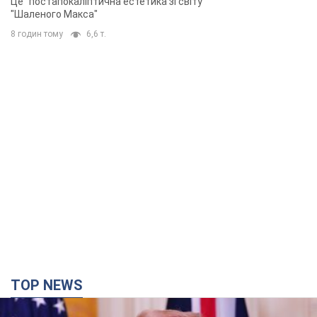
TOP NEWS
Кінець епохи "фактора Трампа": хто насправді
забезпечить Україні захист від російської
балістики. Інтерв’ю з Безсмертним