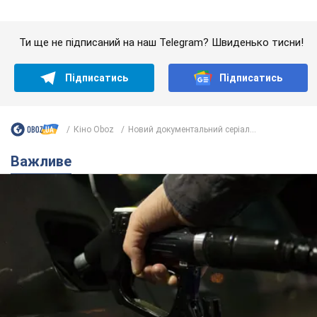
АЗС "готуються" до суттєвого підвищення цін:
українцям розповіли, чого очікувати
Як на заправках уже змінили вартість пального
9 годин тому
22,9 т.
"Білий дім не є власністю Трампа":
суд США зупинив будівництво
бальної зали за $400 млн