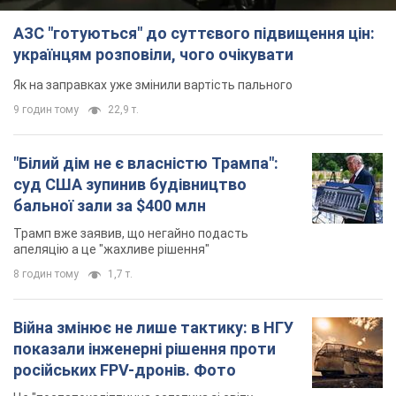
Трамп вже заявив, що негайно подасть
апеляцію а це "жахливе рішення"
8 годин тому
1,7 т.
Війна змінює не лише тактику: в НГУ
показали інженерні рішення проти
російських FPV-дронів. Фото
Це "постапокаліптична естетика зі світу
"Шаленого Макса"
8 годин тому
6,6 т.