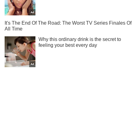
Ти ще не підписаний на наш Telegram? Швиденько тисни!
Підписатись
Підписатись
Кіно Oboz
Новий документальний серіал...
Важливе