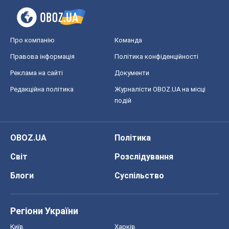
OBOZ.UA
Політика
Світ
Розслідування
Блоги
Суспільство
Регіони України
Київ
Харків
Запоріжжя
Дніпро
Черкаси
Спорт
Футбол
Баскетбол
Хокей
Бокс
Формула-1