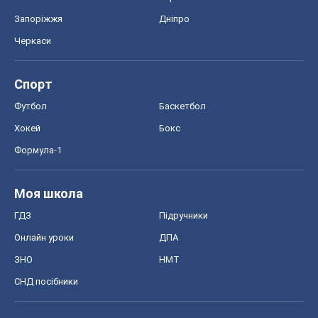
Моя школа
ГДЗ
Підручники
Онлайн уроки
ДПА
ЗНО
НМТ
СНД посібники
Авто
Тест Драйв
Електромобілі
Акції
Сервіс
Food Oboz
Рецепти
Напої
Дієти
Економіка