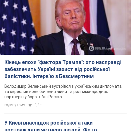
Володимир Зеленський зустрівся з українським дипломата
та окреслив нове бачення війни та ролі міжнародних
партнерів у боротьбі з Росією
годину тому
3,3 т.
У Києві внаслідок російської атаки
постраждали четверо людей. Фото
Ворог продовжує регулярний ракетний терор столиці
годину тому
10,2 т.
Росіяни атакували дроном лікарню у Херсоні:
постраждали медпрацівниці
Загалом постраждали чотири жінки – і вони не єдині поранені
за добу
7 годин тому
2,8 т.