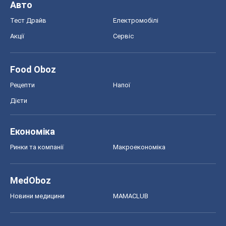
Ринки та компанії
Макроекономіка
MedOboz
Новини медицини
MAMACLUB
Шоу
Афіша
Плітки
Краса
Мода
Жіночий журнал