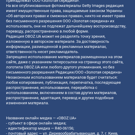
принадлежат ООО «Золотая середина».
На все опубликованные фотоматериалы Getty Images редакция
имеет имущественные права, защищаемые законом Украины
«Об авторских правах и смежных правах», никто не имеет права
без письменного разрешения ООО «Золотая середина» их
использовать, они не подлежат дальнейшему воспроизводству,
переводу, распространению в любой форме.
Редакция OBOZ.UA может не разделять точку зрения,
изложенную в авторском материале. За достоверность
информации, размещенной в рекламных материалах,
ответственность несет рекламодатель.
Запрещено использование материалов размещенных на этом
сайте, даже с указанием гиперссылки на страницу этого сайта,
логотипа OBOZ.UA или любого другого упоминания, но без
письменного разрешения Редакции/ООО «Золотая середина»
Незаконным использованием материалов будет считаться:
любое копирование, публикация, перепечатка, последующее
распространение, использование, переработка с
использованием, включением в состав других материалов,
распространение, адаптация, перевод и другие подобные
изменения материала.
Название онлайн медиа — «OBOZ.UA»
- субъект в сфере онлайн медиа;
- идентификатор медиа — R40-06156;
- почтовый адрес — ул. Деревообрабатывающая, д. 7, г. Киев,