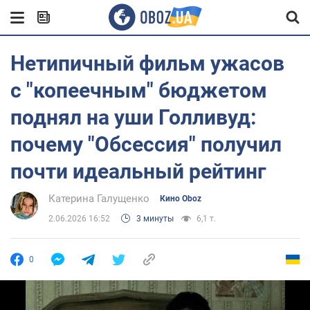
Нетипичный фильм ужасов
с "копеечным" бюджетом
поднял на уши Голливуд:
почему "Обсессия" получил
почти идеальный рейтинг
Катерина Галущенко
Кино Oboz
2.06.2026 16:52
3 минуты
6,1 т.
0