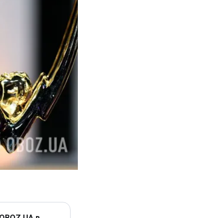
 OBOZ.UA в