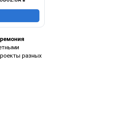
еремония
четными
проекты разных