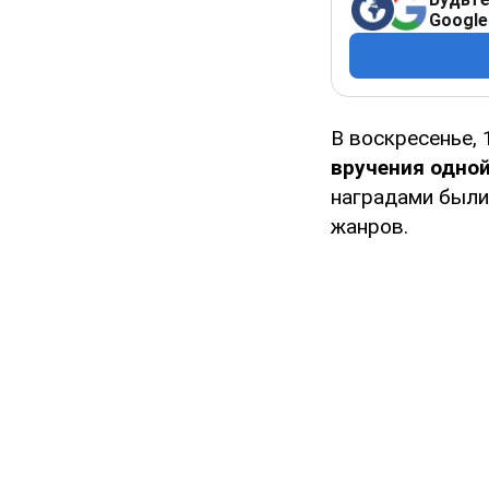
Google
В воскресенье,
вручения одно
наградами были
жанров.