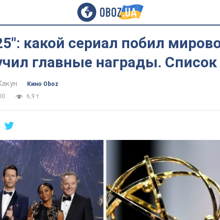
5": какой сериал побил миров
учил главные награды. Список
Какун
Кино Oboz
30
6,9 т.