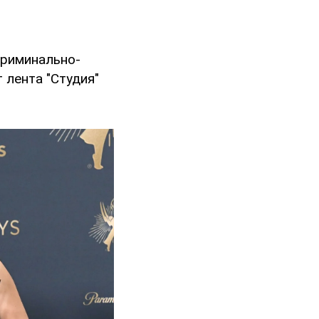
криминально-
т лента "Студия"