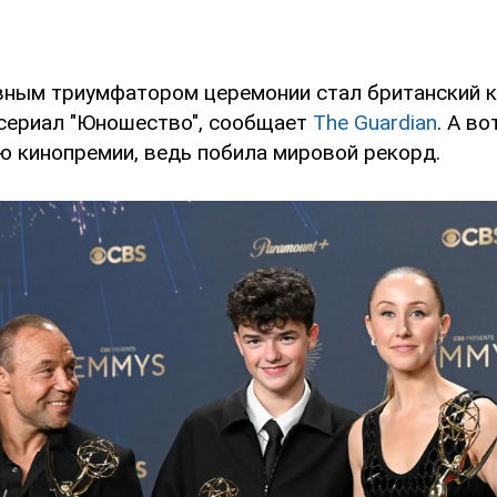
авным триумфатором церемонии стал британский 
сериал "Юношество", сообщает
The Guardian
. А во
ю кинопремии, ведь побила мировой рекорд.