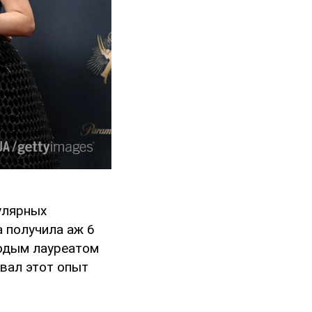
улярных
а получила аж 6
лодым лауреатом
звал этот опыт