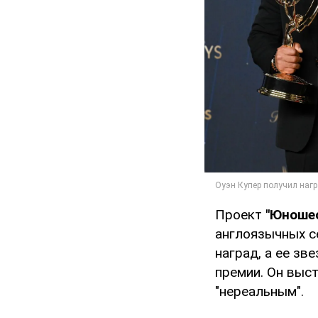
Проект
"Юноше
англоязычных се
наград, а ее зв
премии. Он выст
"нереальным".