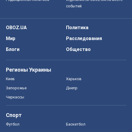
Регионы Украины
Киев
Харьков
Запорожье
Днепр
Черкассы
Спорт
Футбол
Баскетбол
Хоккей
Бокс
Формула-1
Моя школа
ГДЗ
Учебники
Онлайн уроки
ДПА
ЗНО
НМТ