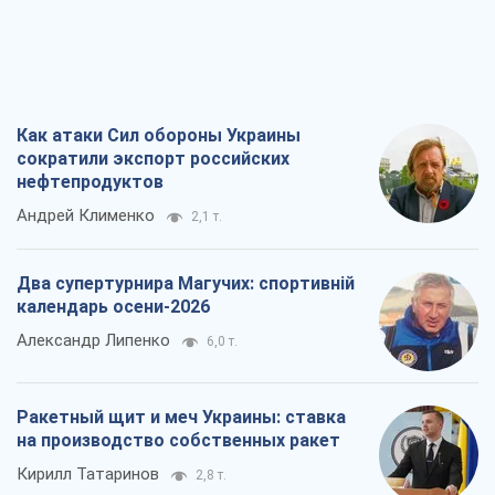
Два супертурнира Магучих: спортивній
календарь осени-2026
Александр Липенко
6,0 т.
Ракетный щит и меч Украины: ставка
на производство собственных ракет
Кирилл Татаринов
2,8 т.
Посмертная "презумпция виновности":
кто разрешил ТЦК судить погибших
защитников
Марина Ставнійчук
6,5 т.
Все мнения