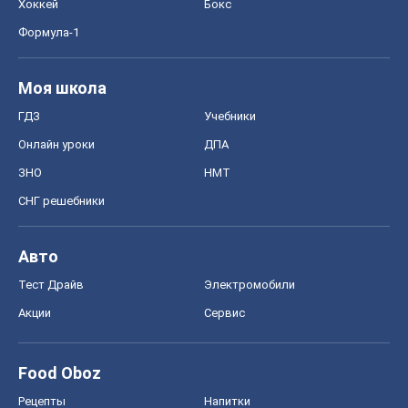
СНГ решебники
Авто
Тест Драйв
Электромобили
Акции
Сервис
Food Oboz
Рецепты
Напитки
Диеты
Экономика
Рынки и компании
Mакроэкономика
MedOboz