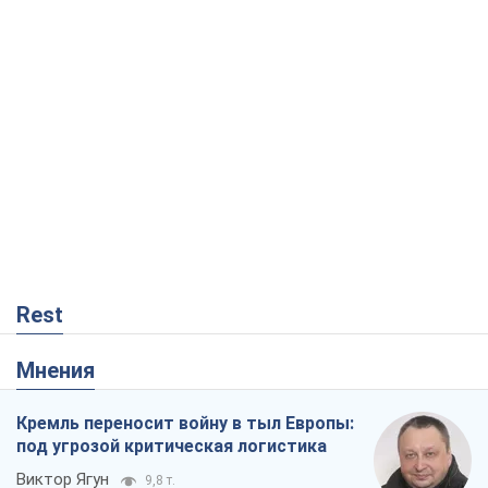
Rest
Мнения
Кремль переносит войну в тыл Европы:
под угрозой критическая логистика
Виктор Ягун
9,8 т.
На чьей стороне истории выступает
Дональд Трамп?
Виктор Каспрук
8,0 т.
О запланированной вырубке более 600