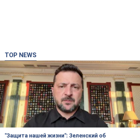
"Защита нашей жизни": Зеленский об
антибаллистической системе FREYJA,
санкциях против России и поддержке аграриев.
Видео
Европейские партнеры присоединяются к совместному
проекту
7 годин тому
60,1 т.
С 1 сентября украинским учителям повысят
зарплаты: Корецкий раскрыл подробности