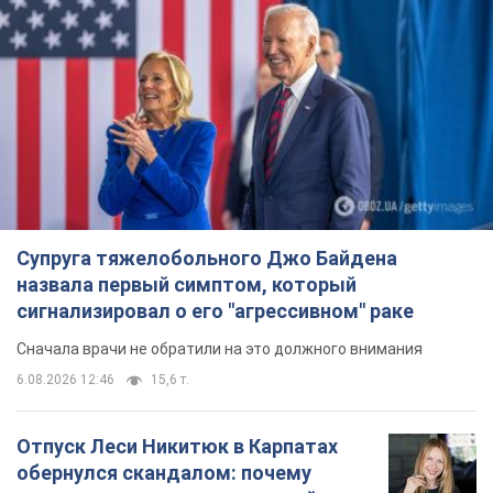
Супруга тяжелобольного Джо Байдена
назвала первый симптом, который
сигнализировал о его "агрессивном" раке
Сначала врачи не обратили на это должного внимания
6.08.2026 12:46
15,6 т.
Отпуск Леси Никитюк в Карпатах
обернулся скандалом: почему
ведущую несправедливо захейтили
Знаменитость вышла на прямую
коммуникацию в сети и расставила все точки
над "i"
9 годин тому
12,5 т.
"Динамо" с победы стартовало в
квалификации Лиги конференций.