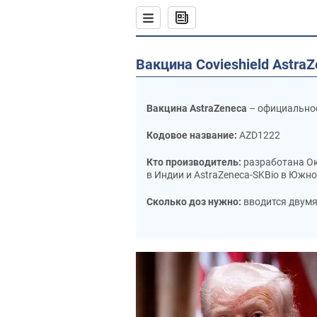
Вакцина Covieshield Astra
Вакцина AstraZeneca
– официально
Кодовое название:
AZD1222
Кто производитель:
разработана Ок
в Индии и AstraZeneca-SKBio в Южно
Сколько доз нужно:
вводится двумя
Бустерная доза:
с января 2022 год
независимо от того, какая вакцина 
Какая эффективность:
по данным пр
клинического исследования. В ВОЗ 
Вакцинация беременных и людей с