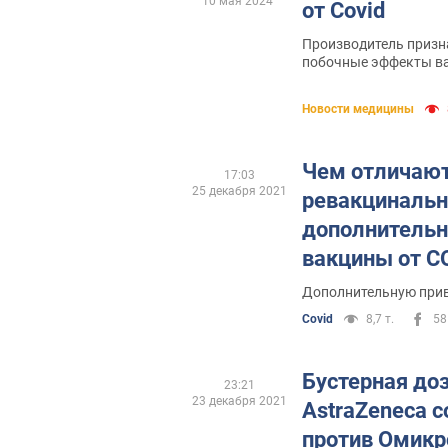
10 мая 2024
от Covid
Производитель призн
побочные эффекты в
Новости медицины
Чем отличаю
17:03
25 декабря 2021
ревакцинальн
дополнительн
вакцины от C
пояснение Ми
Дополнительную прив
Covid
8,7 т.
58
Бустерная до
23:21
23 декабря 2021
AstraZeneca 
против Омикро