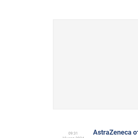
AstraZeneca о
09:31