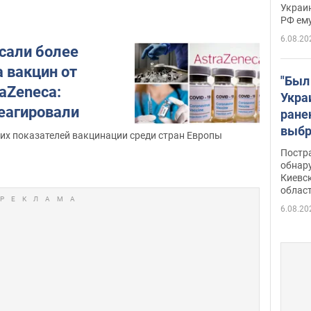
Украин
а те
РФ ему
гено
6.08.20
исали более
 вакцин от
"Был
aZeneca:
Укра
еагировали
ране
выбр
ших показателей вакцинации среди стран Европы
нети
Постр
Фото
обнар
Киевс
облас
6.08.20