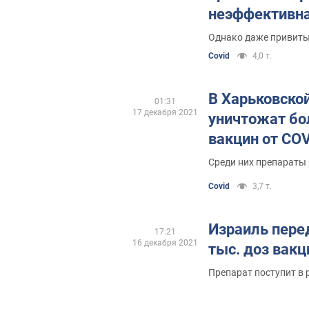
неэффективна
Однако даже привиты
Covid
4,0 т.
В Харьковско
01:31
17 декабря 2021
уничтожат бо
вакцин от CO
Среди них препараты
Covid
3,7 т.
Израиль пере
17:21
16 декабря 2021
тыс. доз вакц
Препарат поступит в