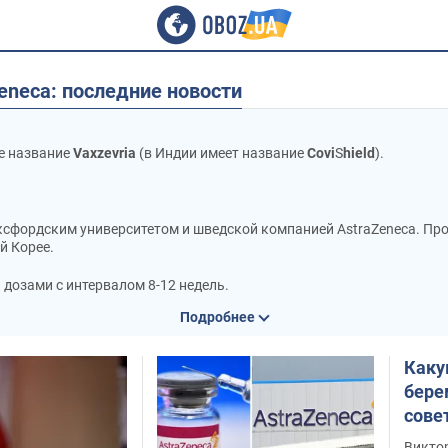
Zeneca: последние новости
е название
Vaxzevria
(в Индии имеет название
Covi
S
hield
).
сфордским университетом и шведской компанией AstraZeneca. Прои
й Корее.
 дозами с интервалом 8-12 недель.
Подробнее
а вакцины Comirnaty и Moderna используются в Украине для бустер
использовалась во время первой и второй доз.
Каку
оизводителя, AstraZeneca показала эффективность в 63% случаев
бере
считают, что вакцина эффективна для контроля пандемии.
сове
 хроническими болезнями:
ВОЗ советует индивидуальный подход 
Виктор