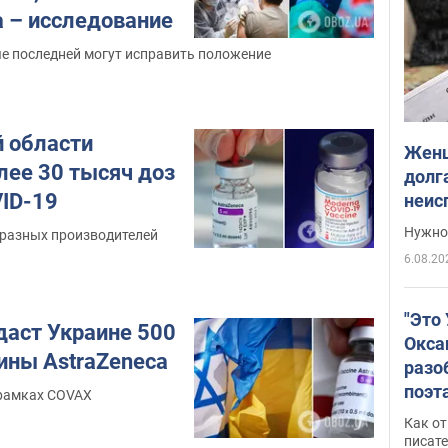
 – исследование
е последней могут исправить положение
й области
Женщ
лее 30 тысяч доз
долга
VID-19
неис
выне
Нужно 
 разных производителей
6.08.20
"Это
даст Украине 500
Окса
ины AstraZeneca
разо
поэта
 рамках COVAX
"заз
Как от
даже
писат