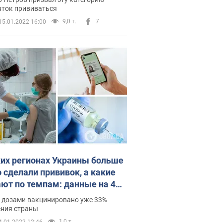
удным молоком. ВОЗ предлагает
нток прививаться
9,0 т.
7
15.01.2022 16:00
ированном респираторном вирусе
ься.
 головную боль, чувство усталости,
нации составляет 5 случаев на
9 случаев образования тромбов, 7
 преобладает над негативными
цины было приостановлено в
ких регионах Украины больше
о сделали прививок, а какие
ают по темпам: данные на 4
ря
 дозами вакцинировано уже 33%
ения страны
1,0 т.
4.01.2022 12:46