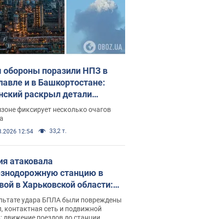
 обороны поразили НПЗ в
лавле и в Башкортостане:
нский раскрыл детали
ации. Фото и видео
зоне фиксирует несколько очагов
а
33,2 т.
8.2026 12:54
ия атаковала
знодорожную станцию в
вой в Харьковской области:
 погибшие и раненые
ультате удара БПЛА были повреждены
, контактная сеть и подвижной
; движение поездов до станции