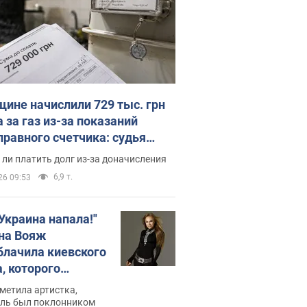
ине начислили 729 тыс. грн
 за газ из-за показаний
правного счетчика: судья
с неожиданное решение
ли платить долг из-за доначисления
6,9 т.
26 09:53
 Украина напала!"
на Вояж
блачила киевского
, которого
омбировали": он
метила артистка,
 русского не знал,
ель был поклонником