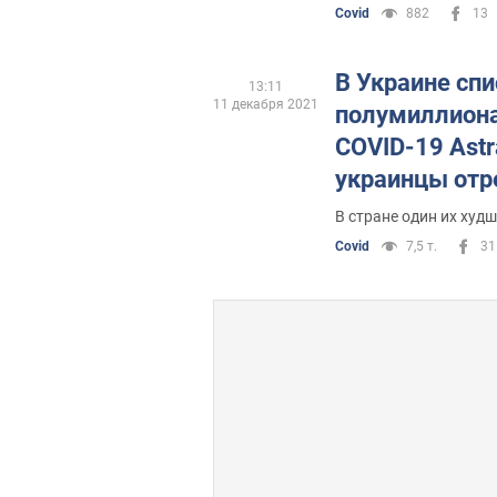
Covid
882
13
В Украине сп
13:11
11 декабря 2021
полумиллиона
COVID-19 Astr
украинцы отр
В стране один их худ
Covid
7,5 т.
31