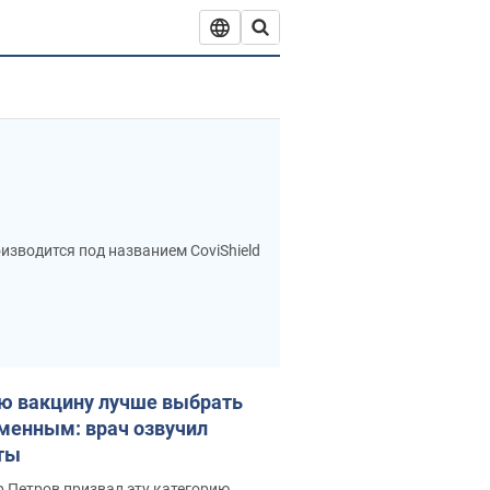
зводится под названием CoviShield
ной вакцинации против коронавируса
ю вакцину лучше выбрать
 во время масштабного
менным: врач озвучил
ты
в отношении людей, страдающих
 Петров призвал эту категорию