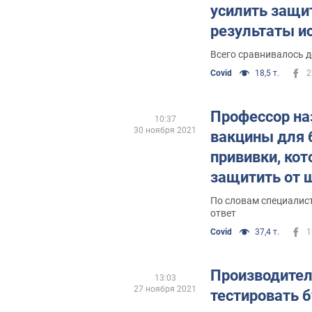
усилить защит
результаты и
Всего сравнивалось 
Covid
18,5 т.
2
Профессор на
10:37
30 ноября 2021
вакцины для 
прививки, ко
защитить от
По словам специалис
ответ
Covid
37,4 т.
1
Производител
13:03
27 ноября 2021
тестировать 