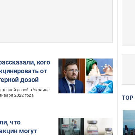
ассказали, кого
кцинировать от
терной дозой
стерной дозой в Украине
января 2022 года
TO
ли, что
акцин могут