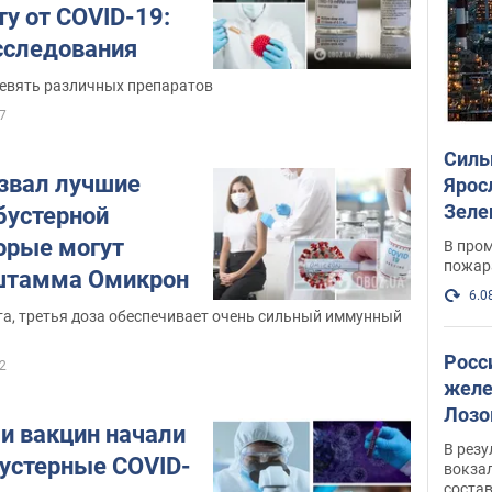
у от COVID-19:
сследования
девять различных препаратов
7
Силы
звал лучшие
Ярос
Зеле
бустерной
опер
торые могут
В пром
пожар
 штамма Омикрон
6.0
та, третья доза обеспечивает очень сильный иммунный
Росс
2
желе
Лозо
и вакцин начали
есть
В рез
бустерные COVID-
вокзал
состав