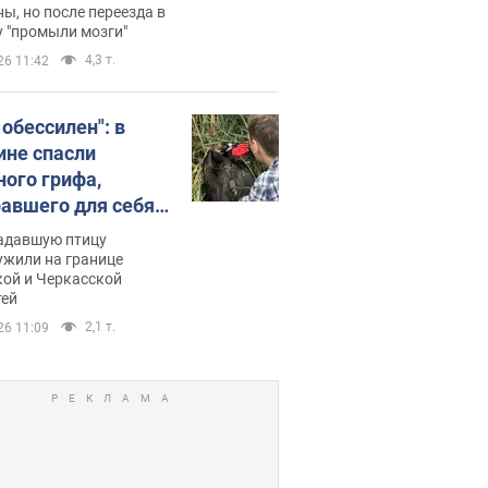
ы, но после переезда в
перь хочет
 "промыли мозги"
цида украинцев
4,3 т.
26 11:42
 обессилен": в
ине спасли
ного грифа,
авшего для себя
пичный маршрут.
адавшую птицу
ужили на границе
кой и Черкасской
тей
2,1 т.
26 11:09