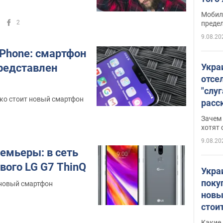
всег
Мобил
2
преде
9.08.20
 iPhone: смартфон
Укра
представлен
отсе
"слуг
ько стоит новый смартфон
расс
прин
Зачем
снос
хотят 
9.08.20
емьеры: в сеть
вого LG G7 ThinQ
Укра
поку
 новый смартфон
новы
стои
попу
Какие