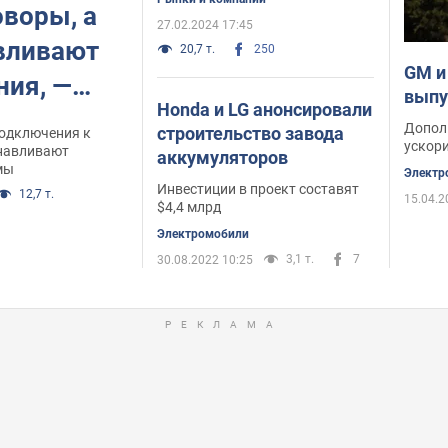
воры, а
27.02.2024 17:45
вливают
20,7 т.
250
GM и
ния, —
выпу
Honda и LG анонсировали
ы
Допол
строительство завода
одключения к
ускор
анавливают
аккумуляторов
мы
Электр
Инвестиции в проект составят
12,7 т.
15.04.2
$4,4 млрд
Электромобили
3,1 т.
7
30.08.2022 10:25