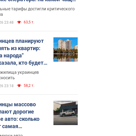
о переходят
ьные тарифы достигли критического
ла
63,5 т.
26 23:48
инцев планируют
лять из квартир:
а народа"
казала, кто будет
имать решение о
 жилища украинцев
е домов
сносить
58,2 т.
26 23:18
инцы массово
пают дорогие
е авто: сколько
т самая
лярная модель
 марки авто