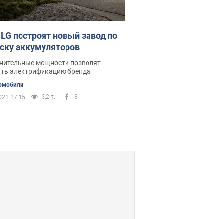
 LG построят новый завод по
ску аккумуляторов
нительные мощности позволят
ить электрификацию бренда
омобили
3,2 т.
3
021 17:15