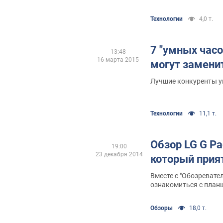
исследование смартф
электромагнитного и
Технологии
4,0 т.
7 "умных часо
13:48
16 марта 2015
могут заменит
Лучшие конкуренты у
Технологии
11,1 т.
Обзор LG G Pa
19:00
23 декабря 2014
который прия
Вместе с "Обозревате
ознакомиться с планш
Обзоры
18,0 т.