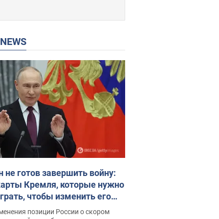
P NEWS
н не готов завершить войну:
карты Кремля, которые нужно
грать, чтобы изменить его
ие. Интервью с Веселовским
менения позиции России о скором