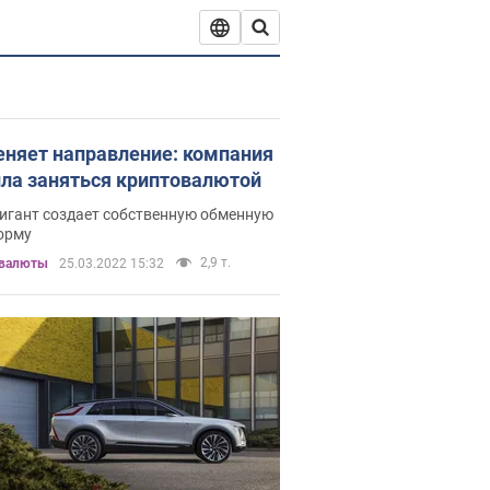
еняет направление: компания
ла заняться криптовалютой
гигант создает собственную обменную
орму
2,9 т.
валюты
25.03.2022 15:32