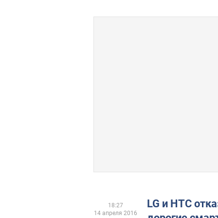
LG и HTC отка
18:27
14 апреля 2016
дорогие смар