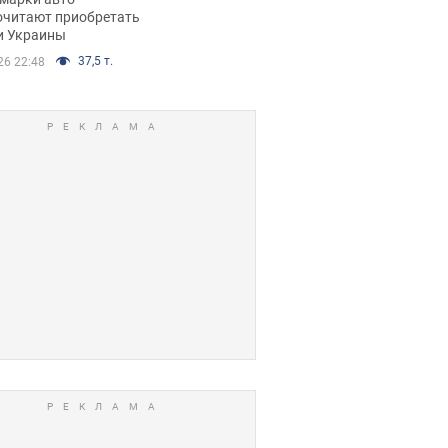
очитают приобретать
и Украины
37,5 т.
26 22:48