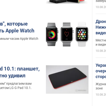
завер
онов по силе
злучения
10.08.2
Дрон
в", которые
Нижн
ь Apple Watch
виде
мным часам Apple Watch
Местн
и виде
10.08.2
Укра
d 10.1: планшет,
очер
тно удивил
стор
лем" предлагаем вам
Журнал
етом LG G Pad 10.1.
зоне
10.08.2