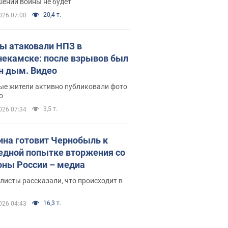
шении войны не будет
20,4 т.
026 07:00
ы атаковали НПЗ в
екамске: после взрывов был
н дым. Видео
ые жители активно публиковали фото
о
3,5 т.
026 07:34
ина готовит Чернобыль к
едной попытке вторжения со
оны России – медиа
исты рассказали, что происходит в
16,3 т.
026 04:43