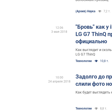
(Архив) Наука
7,2 т.
"Бровь" как у
12:06
3 мая 2018
LG G7 ThinQ 
официально
Как выглядит и скол
LG G7 ThinQ
Технологии
10,8 т.
Задолго до пр
10:00
24 апреля 2018
слили фото но
Как будет выглядеть
Технологии
8,8 т.