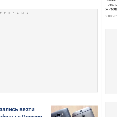
предп
жител
9.08.20
зались везти
тфоны в Россию