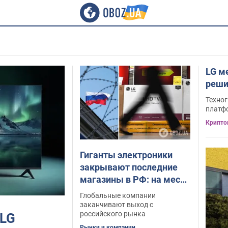
LG м
реши
Техно
платф
Крипто
Гиганты электроники
закрывают последние
магазины в РФ: на месте
LG, Bosch и Sony
Глобальные компании
появляются китайские и
заканчивают выход с
российского рынка
 LG
турецкие точки
Рынки и компании