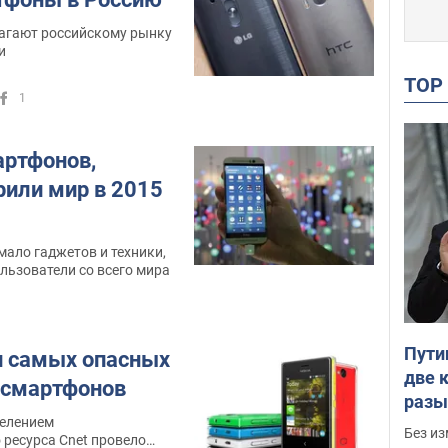
агают российскому рынку
и
TO
1
артфонов,
рили мир в 2015
мало гаджетов и техники,
льзователи со всего мира
Пути
п самых опасных
две 
 смартфонов
разы
делением
мнен
Без из
ресурса Cnet провело