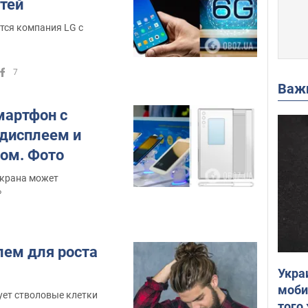
етей
тся компания LG с
7
Важ
мартфон с
дисплеем и
ом. Фото
экрана может
%
лем для роста
Укра
моби
ует стволовые клетки
того