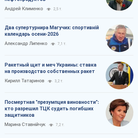
Андрей Клименко
2,5 т.
Два супертурнира Магучих: спортивній
календарь осени-2026
Александр Липенко
7,1 т.
Ракетный щит и меч Украины: ставка
на производство собственных ракет
Кирилл Татаринов
3,2 т.
Посмертная "презумпция виновности":
кто разрешил ТЦК судить погибших
защитников
Марина Ставнійчук
7,2 т.