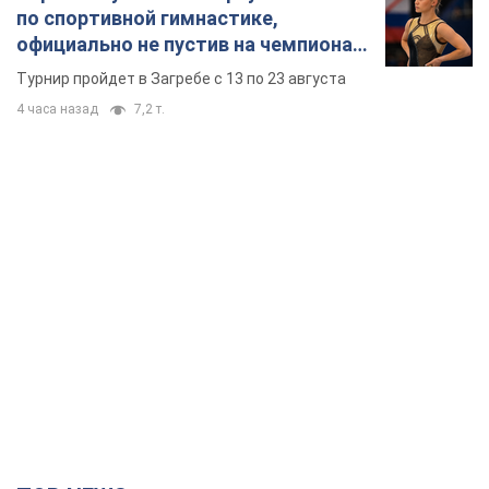
по спортивной гимнастике,
официально не пустив на чемпионат
Европы основных спортсменов
Турнир пройдет в Загребе с 13 по 23 августа
4 часа назад
7,2 т.