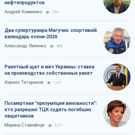
нефтепродуктов
Андрей Клименко
729
Два супертурнира Магучих: спортивній
календарь осени-2026
Александр Липенко
483
Ракетный щит и меч Украины: ставка
на производство собственных ракет
Кирилл Татаринов
1,4 т.
Посмертная "презумпция виновности":
кто разрешил ТЦК судить погибших
защитников
Марина Ставнійчук
3,7 т.