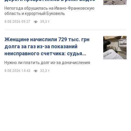
Непогода обрушилась на Ивано-Франковскую
область и курортный Буковель
8.08.2026 09:27
39,3 т.
Женщине начислили 729 тыс. грн
долга за газ из-за показаний
неисправного счетчика: судья
вынес неожиданное решение
Нужно ли платить долг из-за доначисления
8.08.2026 14:43
32,3 т.