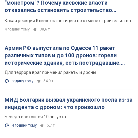
"монстром"? Почему киевские власти
отказались остановить строительство
небоскреба "московского верующего"
Какая реакция Кличко на петицию по отмене строительства
4 години тому
38,6 т.
Армия РФ выпустила по Одессе 11 ракет
различных типов и до 100 дронов: горели
исторические здания, есть пострадавшие.
Фото и видео
Для террора враг применил ракеты и дроны
годину тому
54,9 т.
МИД Болгарии вызвал украинского посла из-за
инцидента с дроном: что произошло
Беседа состоится 10 августа
4 години тому
5,7 т.