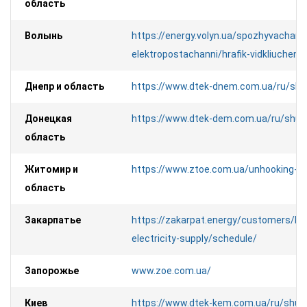
область
Волынь
https://energy.volyn.ua/spozhyvacham/
elektropostachanni/hrafik-vidkliuchen
Днепр и область
https://www.dtek-dnem.com.ua/ru/sh
Донецкая
https://www.dtek-dem.com.ua/ru/shu
область
Житомир и
https://www.ztoe.com.ua/unhooking-s
область
Закарпатье
https://zakarpat.energy/customers/bre
electricity-supply/schedule/
Запорожье
www.zoe.com.ua/
Киев
https://www.dtek-kem.com.ua/ru/shu