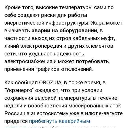
Херсон и
https://ksoe.com.ua/cabinet/login/
(то
Кроме того, высокие температуры сами по
Херсонская
кабинете)
себе создают риски для работы
область
энергетической инфраструктуры. Жара может
вызывать
аварии на оборудовании
, в
Хмельницкий и
https://hoe.com.ua/shutdown/new
частности выход из строя кабельных муфт,
область
линий электропередач и других элементов
сети, что ухудшает надежность
Черкассы и
https://cherkasyoblenergo.com/off
электроснабжения и может потребовать
область
применения графиков отключений.
Черновцы и
https://oblenergo.cv.ua/shutdowns/
Как сообщал OBOZ.UA, в то же время, в
область
"Укрэнерго" ожидают, что при условии
Черниговская
https://chernihivoblenergo.com.ua/bla
сохранения высокой температуры в течение
область
недели и возобновления массированных атак
России на энергосистему уже в илюле-августе
придется
прибегнуть каварийным