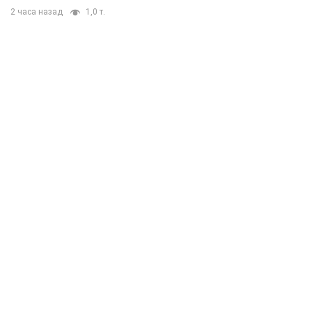
2 часа назад
1,0 т.