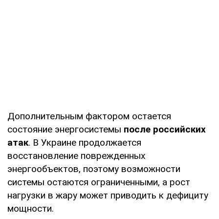
Ивано-
https://www.oe.if.ua/uk/shutdowns_ta
Франковск,
Прикарпатье
Ривне и область
https://www.roe.vsei.ua/disconnection
загрузить файлы)
Сумы и область
https://www.soe.com.ua/spozhivacham
Дополнительным фактором остается
(поиск по номеру счета абонента)
состояние энергосистемы
после российских
Тернополь и
https://www.toe.com.ua/news/71
атак
. В Украине продолжается
область
восстановление поврежденных
энергообъектов, поэтому возможности
Харьков и
https://oblenergo.kharkov.ua/uk/gaoinf
системы остаются ограниченными, а рост
Харьковская
нагрузки в жару может приводить к дефициту
область
мощности.