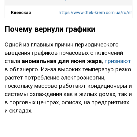
Киевская
https://www.dtek-krem.com.ua/ru/sh
область
Почему вернули графики
Кировоградская
https://kiroe.com.ua/electricity-blacko
Одной из главных причин периодического
область
введения графиков почасовых отключений
Львов и
https://info.loe.lviv.ua/
(только в перс
стала
аномальная для июня жара
,
признают
область
кабинете)
в облэнерго. Из-за высоких температур резко
растет потребление электроэнергии,
Николаев и
https://www.energy.mk.ua/grafik-obm
поскольку массово работают кондиционеры и
область
spozhyvachiv
системы охлаждения как в жилых домах, так и
в торговых центрах, офисах, на предприятиях
Одесса и
https://www.dtek-oem.com.ua/ru/shu
и складах.
область
Полтава и
https://www.poe.pl.ua/disconnection/
область