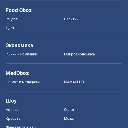
Моя школа
ГДЗ
Учебники
Онлайн уроки
ДПА
ЗНО
НМТ
СНГ решебники
Авто
Тест Драйв
Электромобили
Акции
Сервис
Food Oboz
Рецепты
Напитки
Диеты