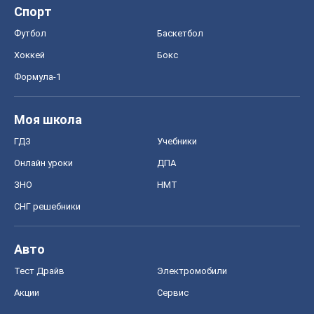
OBOZ.UA
Политика
Мир
Расследования
Блоги
Общество
Регионы Украины
Киев
Харьков
Запорожье
Днепр
Черкассы
Спорт
Футбол
Баскетбол
Хоккей
Бокс
Формула-1