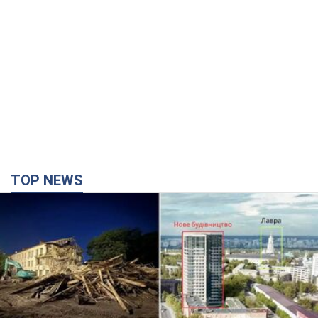
10 годин тому
8,9 т.
В ПриватБанке рассказали,
действительны ли доллары 1996
года: принимают ли обменники и
банки такие купюры
Что делать, если банки и обменники не
принимают старые доллары
12 годин тому
79,6 т.