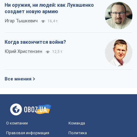
В плену собственных мифов: как
Константиновка стала главной
идеологической ловушкой для
российских оккупантов
Дмитрий Снегирев
1,2 т.
Рекрутинг: обновленный и, похоже,
полезный вражеский опыт, или
Диалектика требовательной трусости
Александр Кирш
1,3 т.
Ни оружия, ни людей: как Лукашенко
создает новую армию
Игар Тышкевич
16,4 т.
Когда закончится война?