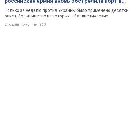
Какая реакция Кличко на петицию по отмене строительства
2 години тому
17,4 т.
Российская армия совершила массированную
атаку на Одессу: горела историческая часть
города, есть пострадавшие. Фото и видео
Для террора враг применил ракеты и дроны
33 хвилини тому
53,2 т.
«Они воюют против продовольственной
безопасности мира!» Зеленский заявил, что
российская армия вновь обстреляла порт в
Одессе
Только за неделю против Украины было применено десятки
ракет, большинство из которых – баллистические
2 години тому
960