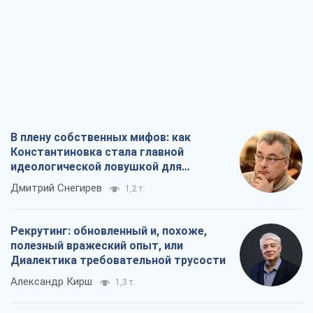
России от Китая
Виктор Каспрук
3,9 т.
Война и медиа: политика перешла в
соцсети, а СМИ играют по правилам
YouTube
Павел Казарин
6