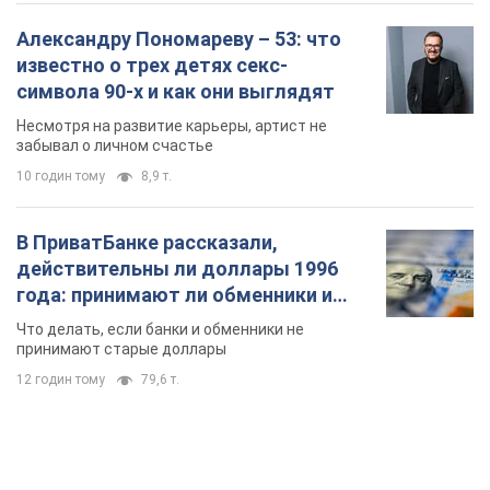
Какой была оригинальная версия гимна
Украины и почему ее боялась Российская
империя: об этом не рассказывают в школе
Государственным символом являются только первый куплет
и припев песни
5 годин тому
21,2 т.
Александру Пономареву – 53: что
известно о трех детях секс-
символа 90-х и как они выглядят
Несмотря на развитие карьеры, артист не
забывал о личном счастье