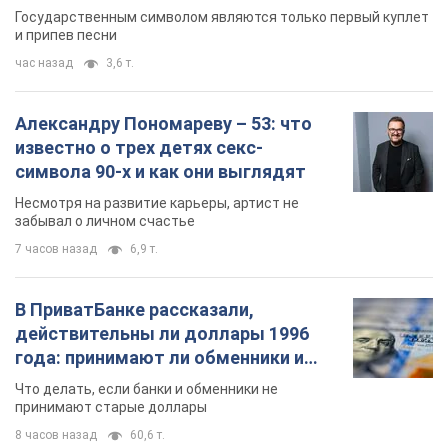
Государственным символом являются только первый куплет
и припев песни
час назад
3,6 т.
Александру Пономареву – 53: что
известно о трех детях секс-
символа 90-х и как они выглядят
Несмотря на развитие карьеры, артист не
забывал о личном счастье
7 часов назад
6,9 т.
В ПриватБанке рассказали,
действительны ли доллары 1996
года: принимают ли обменники и
банки такие купюры
Что делать, если банки и обменники не
принимают старые доллары
8 часов назад
60,6 т.