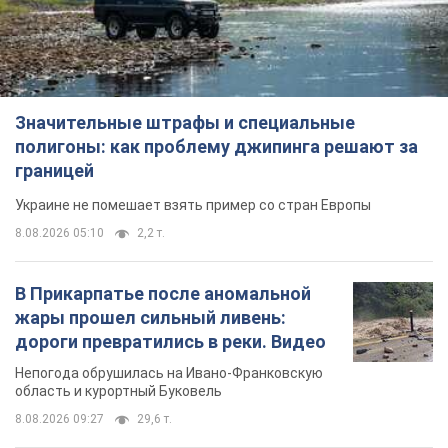
В Прикарпатье после аномальной
жары прошел сильный ливень:
дороги превратились в реки. Видео
Непогода обрушилась на Ивано-Франковскую
область и курортный Буковель
8.08.2026 09:27
29,6 т.
Женщине начислили 729 тыс. грн
долга за газ из-за показаний
неисправного счетчика: судья
вынес неожиданное решение
Нужно ли платить долг из-за доначисления
8 часов назад
31,2 т.