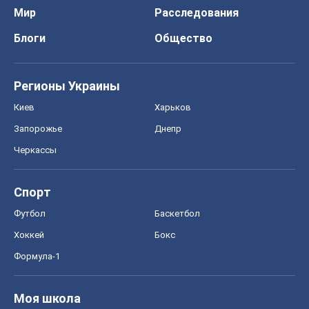
Спорт
Футбол
Баскетбол
Хоккей
Бокс
Формула-1
Моя школа
ГДЗ
Учебники
Онлайн уроки
ДПА
ЗНО
НМТ
СНГ решебники
Авто
Тест Драйв
Электромобили
Акции
Сервис