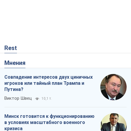
Совпадение интересов двух циничных
игроков или тайный план Трампа и
Путина?
Виктор Швец
10,1 т.
Минск готовится к функционированию
в условиях масштабного военного
кризиса
Александр Левченко
15,4 т.
Ни оружия, ни людей: как Лукашенко
создает новую армию
Игар Тышкевич
13,2 т.