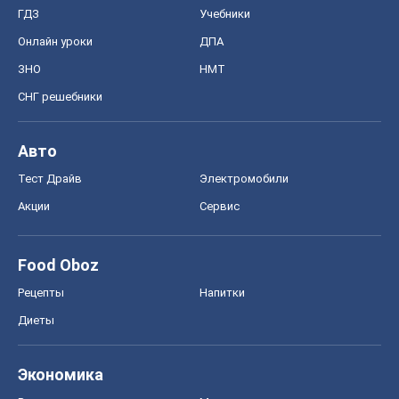
Food Oboz
Рецепты
Напитки
Диеты
Экономика
Рынки и компании
Mакроэкономика
MedOboz
Новости медицины
MAMACLUB
Шоу
Афиша
Сплетни
Красота
Мода
Женский Журнал