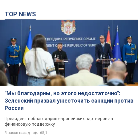
"Мы благодарны, но этого недостаточно":
Зеленский призвал ужесточить санкции против
России
Президент поблагодарил европейских партнеров за
финансовую поддержку
5 часов назад
65,1 т.
Украина приобрела у Турции 70 баллистических
ракет и многое другое вооружение: в Госдепе
США обнародовали список
Госдеп уже проинформировал об этом американский
Конгресс
2 часа назад
4,7 т.
"Нас услышали лишь одним ухом": в городах
Украины уже 24-й день подряд проходят