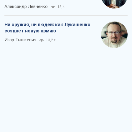
Когда закончится война?
Юрий Христензен
7,6 т.
Украина вступила в состояние
экономического кризиса. Есть ли свет
в конце туннеля?
Вадим Денисенко
6,4 т.