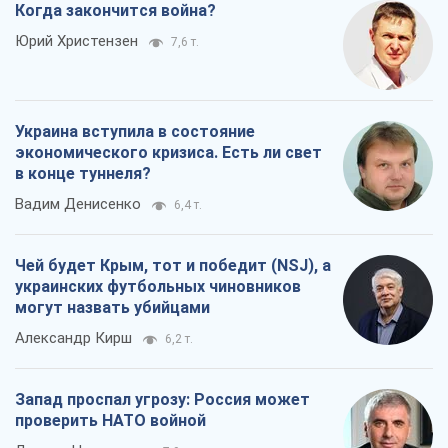
Чей будет Крым, тот и победит (NSJ), а
украинских футбольных чиновников
могут назвать убийцами
Александр Кирш
6,2 т.
Запад проспал угрозу: Россия может
проверить НАТО войной
Леонид Невзлин
7,9 т.
Все мнения
О компании
Команда
Правовая информация
Политика