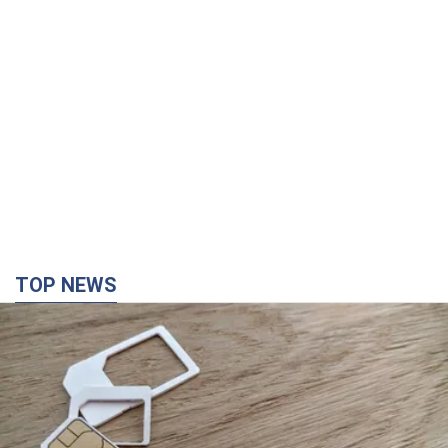
TOP NEWS
Мобильные операторы подняли тарифы "до
предела", но качество связи ухудшилось:
стоит ли жаловаться на цены
Почему цены на мобильную связь выросли в разы и как
улучшить качество интернета в телефоне
2 години тому
15,0 т.