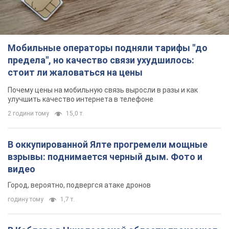
В оккупированной Ялте прогремели мощные
взрывы: поднимается черный дым. Фото и
видео
Город, вероятно, подвергся атаке дронов
годину тому
1,7 т.
В Коблево в Николаевской области произошел
взрыв в море: погиб мужчина, есть
пострадавшие
Мужчина, вероятно, подорвался на морской мине
2 години тому
2,7 т.