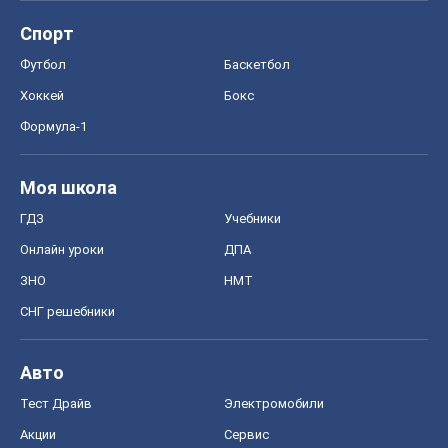
ЗНО
НМТ
СНГ решебники
Авто
Тест Драйв
Электромобили
Акции
Сервис
Food Oboz
Рецепты
Напитки
Диеты
Экономика
Рынки и компании
Mакроэкономика