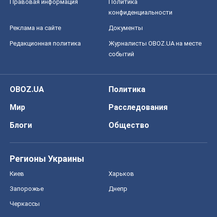
Регионы Украины
Киев
Харьков
Запорожье
Днепр
Черкассы
Спорт
Футбол
Баскетбол
Хоккей
Бокс
Формула-1
Моя школа
ГДЗ
Учебники
Онлайн уроки
ДПА