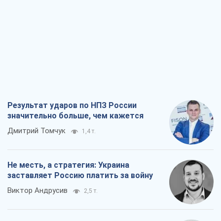
Дмитрий Томчук
1,4 т.
Не месть, а стратегия: Украина
заставляет Россию платить за войну
Виктор Андрусив
2,5 т.
Ответ на украинофобию – не
полонофобия, а сильное украинское
государство
Николай Княжицкий
1,8 т.
Мэр Москвы внезапно захотел мира,
как становятся послом в США и новые
украинские топ-рейтинги
Александр Кирш
7,4 т.