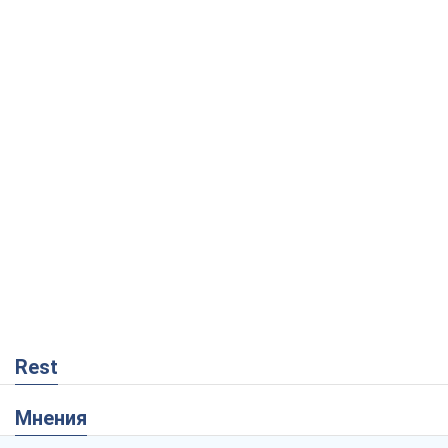
Rest
Мнения
Россия теряет ресурсы вне плана: кто
на самом деле диктует темп войны
Сергей Мисюра
921
"Мы уже переживали и худшее":
Украине не стоит поддаваться
отчаянию из-за ракетного террора
Сергей Марченко, эксперт
4,1 т.