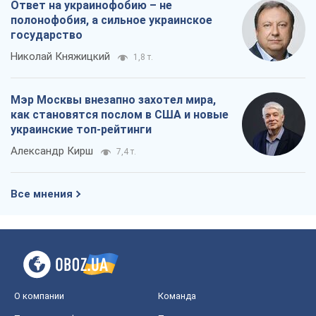
Все мнения
О компании
Команда
Правовая информация
Политика
конфиденциальности
Реклама на сайте
Документы
Редакционная политика
Журналисты OBOZ.UA на месте
событий
OBOZ.UA
Политика
Мир
Расследования
Блоги
Общество