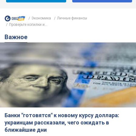
Банки "готовятся" к новому курсу доллара:
украинцам рассказали, чего ожидать в
ближайшие дни
Каким будет курс валюты в обменниках
6.08.2026 22:58
152,1 т.
Украинцам обещают по 850 грн от
мобильных операторов: что не так с
этими сообщениями
Как не попасть в ловушку мошенников
6.08.2026 21:02
16,7 т.