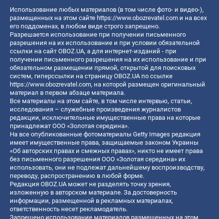
Использование любых материалов (в том числе фото- и видео-),
размещенных на этом сайте
https://www.obozrevatel.com
и на всех
его поддоменах, в любом виде строго запрещено.
Разрешается использование при получении письменного
разрешения на их использование и при условии обязательной
ссылки на сайт OBOZ.UA, а для интернет-изданий - при
получении письменного разрешения на их использование и при
обязательном размещении прямой, открытой для поисковых
систем, гиперссылки на страницу OBOZ.UA по ссылке
https://www.obozrevatel.com
, на которой размещен оригинальный
материал в первом абзаце материала.
Все материалы на этом сайте, в том числе интервью, статьи,
исследования – служебные произведения журналистов
редакции, исключительные имущественные права на которые
принадлежат ООО «Золотая середина».
На все опубликованные фотоматериалы Getty Images редакция
имеет имущественные права, защищаемые законом Украины
«Об авторских правах и смежных правах», никто не имеет права
без письменного разрешения ООО «Золотая середина» их
использовать, они не подлежат дальнейшему воспроизводству,
переводу, распространению в любой форме.
Редакция OBOZ.UA может не разделять точку зрения,
изложенную в авторском материале. За достоверность
информации, размещенной в рекламных материалах,
ответственность несет рекламодатель.
Запрещено использование материалов размещенных на этом