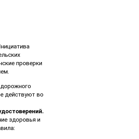
Инициатива
ельских
нские проверки
ем.
 дорожного
ые действуют во
удостоверений.
ие здоровья и
вила: