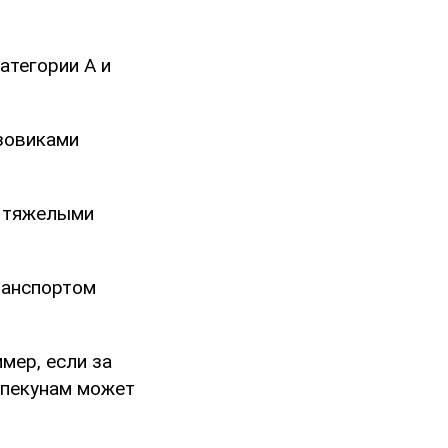
атегории А и
зовиками
с тяжелыми
ранспортом
мер, если за
опекунам может