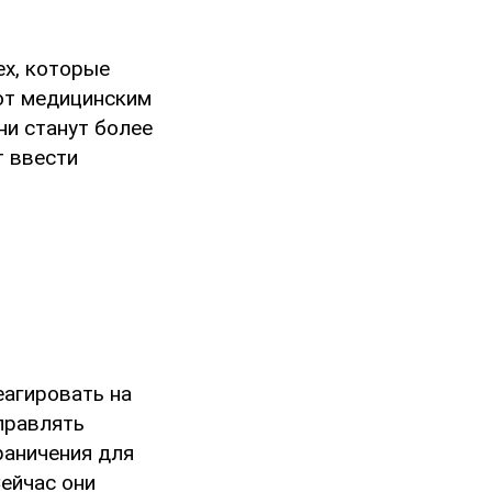
ех, которые
ют медицинским
ни станут более
т ввести
еагировать на
правлять
раничения для
ейчас они