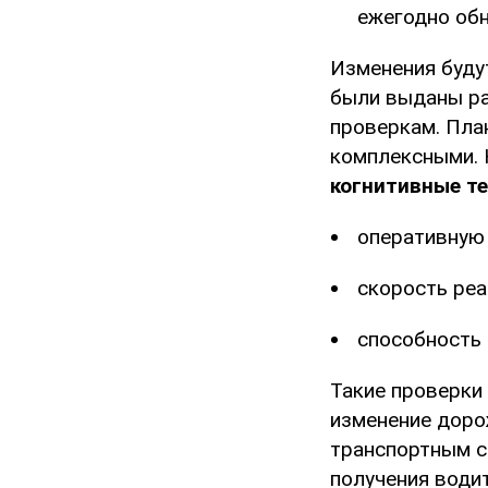
ежегодно об
Изменения будут
были выданы ра
проверкам. План
комплексными. 
когнитивные т
оперативную 
скорость реа
способность 
Такие проверки
изменение доро
транспортным с
получения води