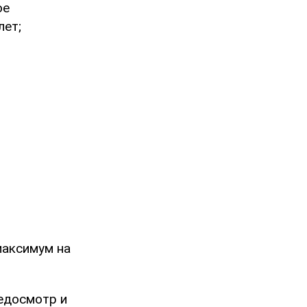
ое
лет;
максимум на
едосмотр и