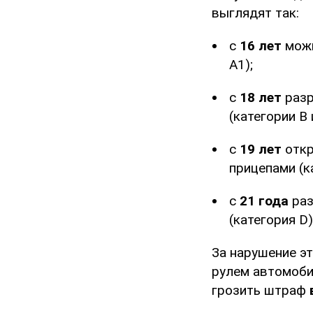
выглядят так:
с
16 лет
можн
А1);
с
18 лет
разр
(категории B 
с
19 лет
откр
прицепами (к
с
21 года
раз
(категория D)
За нарушение эт
рулем автомоби
грозить штраф