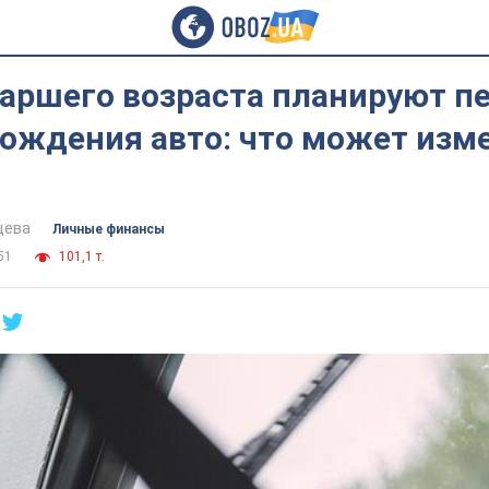
аршего возраста планируют п
ождения авто: что может изм
цева
Личные финансы
51
101,1 т.