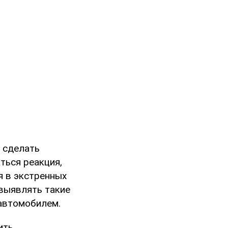
 сделать
ться реакция,
я в экстренных
выявлять такие
 автомобилем.
ить