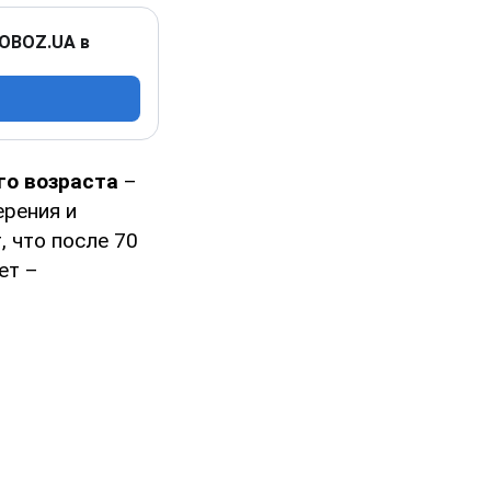
 OBOZ.UA в
о возраста
–
ерения и
 что после 70
лет –