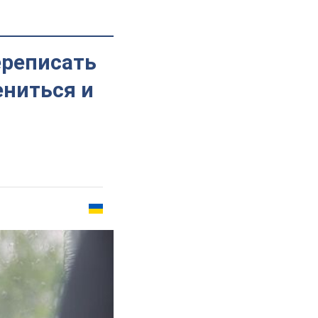
ереписать
ениться и