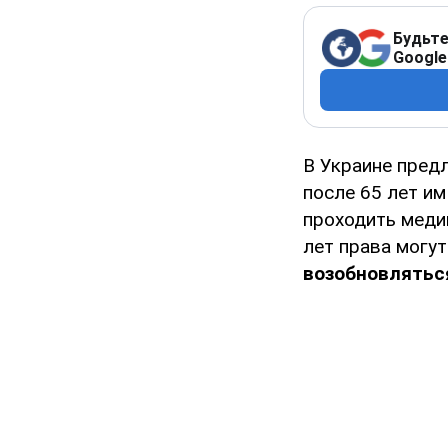
Будьте
Google
В Украине пред
после 65 лет и
проходить меди
лет права могу
возобновлятьс