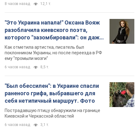
8 часов назад
12,1 т.
"Это Украина напала!" Оксана Вояж
разоблачила киевского поэта,
которого "зазомбировали": он даже
русского не знал, а теперь хочет
Как отметила артистка, писатель был
геноцида украинцев
поклонником Украины, но после переезда в РФ
ему "промыли мозги"
6 часов назад
8,5 т.
"Был обессилен": в Украине спасли
раненого грифа, выбравшего для
себя нетипичный маршрут. Фото
Пострадавшую птицу обнаружили на границе
Киевской и Черкасской областей
6 часов назад
3,1 т.